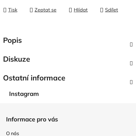
Tisk
Zeptat se
Hlídat
Sdílet
Popis
Diskuze
Ostatní informace
Instagram
Z
á
Informace pro vás
p
a
O nás