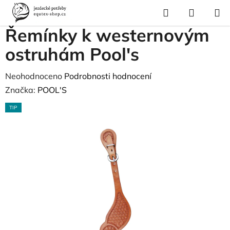
Přejít
Hledat
NÁKUP
na
Domů
/
Pro jezdce
/
Řemínky k westernovým ostruhám Pool's
KOŠÍK
obsah
Řemínky k westernovým
ostruhám Pool's
Průměrné
Neohodnoceno
Podrobnosti hodnocení
hodnocení
Značka:
POOL'S
produktu
TIP
je
0,0
z
5
hvězdiček.