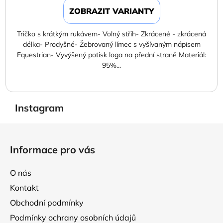
ZOBRAZIT VARIANTY
Tričko s krátkým rukávem- Volný střih- Zkrácené - zkrácená
délka- Prodyšné- Žebrovaný límec s vyšívaným nápisem
Equestrian- Vyvýšený potisk loga na přední straně Materiál:
95%...
Instagram
Z
á
Informace pro vás
p
a
O nás
t
Kontakt
í
Obchodní podmínky
Podmínky ochrany osobních údajů