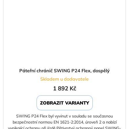
Páteřní chránič SWING P24 Flex, dospělý
Skladem u dodavatele
1 892 Kč
ZOBRAZIT VARIANTY
SWING P24 Flex byl vyvinut v souladu se současnou
bezpečnostní normou EN 1621-2:2014, úroveň 2 a nabízí
vynikající ochranu při jízdě.Pětivrstvý ochranný panel SWING-