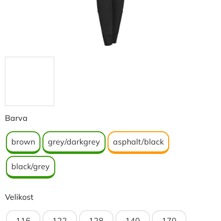
Barva
brown
grey/darkgrey
asphalt/black
black/grey
Velikost
116
122
128
140
170