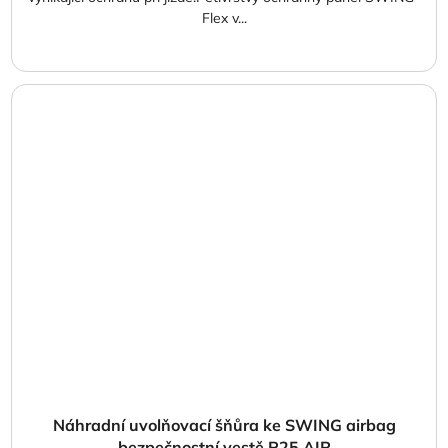
Flex v...
Náhradní uvolňovací šňůra ke SWING airbag
bezpečnostní vestě P25 AIR