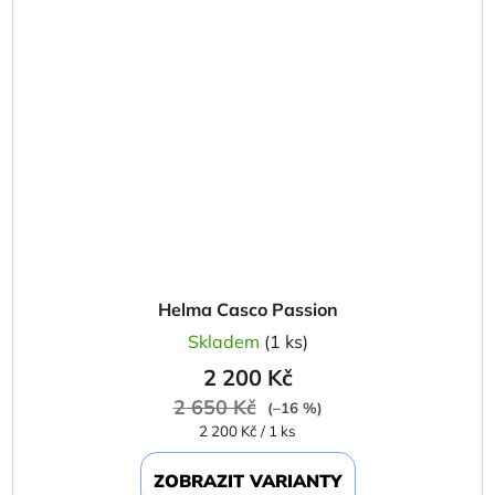
Helma Casco Passion
Skladem
(1 ks)
2 200 Kč
2 650 Kč
(–16 %)
Měrná
2 200 Kč / 1 ks
cena:
ZOBRAZIT VARIANTY