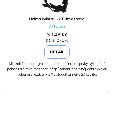
Helma Mistrall-2 Prime Petrol
7-10 dní
3 148 Kč
Měrná
3 148 Kč / 1 kg
cena:
DETAIL
Mistrall 2 kombinuje moderní bezpečnostní prvky, výjimečné
pohodlí a široké možnosti přizpůsobení, což z něj dělá skvělou
volbu pro jezdce, kteří vyžadují tu nejvyšší kvalitu.