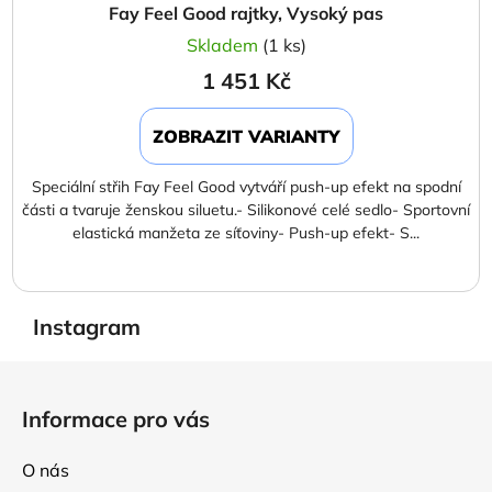
Fay Feel Good rajtky, Vysoký pas
Skladem
(1 ks)
1 451 Kč
ZOBRAZIT VARIANTY
Speciální střih Fay Feel Good vytváří push-up efekt na spodní
části a tvaruje ženskou siluetu.- Silikonové celé sedlo- Sportovní
elastická manžeta ze síťoviny- Push-up efekt- S...
Instagram
Z
á
Informace pro vás
p
a
O nás
t