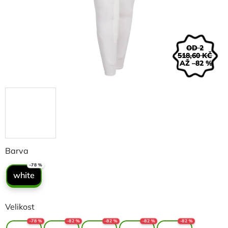
OD 2
518,60 KČ
AŽ –82 %
Barva
–78 %
white
Velikost
–78 %
–82 %
–82 %
–82 %
–82 %