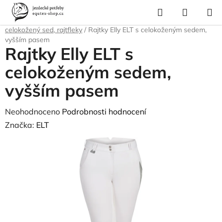
Přejít
Hledat
NÁKUP
na
Domů
/
Pro jezdce
/
Jezdecké oblečení
/
Rajtky
/
Dámské rajtky -
KOŠÍK
obsah
celokožený sed, rajtfleky
/
Rajtky Elly ELT s celokoženým sedem,
vyšším pasem
Rajtky Elly ELT s
celokoženým sedem,
vyšším pasem
Průměrné
Neohodnoceno
Podrobnosti hodnocení
hodnocení
Značka:
ELT
produktu
je
0,0
z
5
hvězdiček.