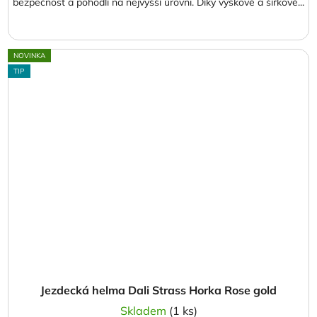
bezpečnost a pohodlí na nejvyšší úrovni. Díky výškově a šířkově...
NOVINKA
TIP
Jezdecká helma Dali Strass Horka Rose gold
Skladem
(1 ks)