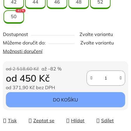
42
44
46
48
52
–82 %
50
Dostupnost
Zvolte variantu
Můžeme doručit do:
Zvolte variantu
Možnosti doručení
od 2 518,60 Kč
až –82 %
od
450 Kč
od
371,90 Kč
bez DPH
Měrná cena:
DO KOŠÍKU
Tisk
Zeptat se
Hlídat
Sdílet