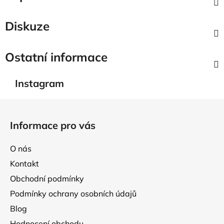
Diskuze
Ostatní informace
Instagram
Z
á
Informace pro vás
p
a
O nás
t
Kontakt
í
Obchodní podmínky
Podmínky ochrany osobních údajů
Blog
Hodnocení obchodu