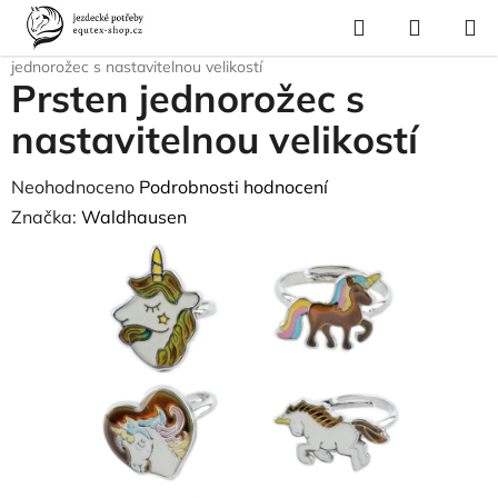
Přejít
Hledat
NÁKUP
na
Domů
/
Pro jezdce
/
Dárkové předměty
/
Šperky, brože
/
Prsten
KOŠÍK
obsah
jednorožec s nastavitelnou velikostí
Prsten jednorožec s
nastavitelnou velikostí
Průměrné
Neohodnoceno
Podrobnosti hodnocení
hodnocení
Značka:
Waldhausen
produktu
je
0,0
z
5
hvězdiček.