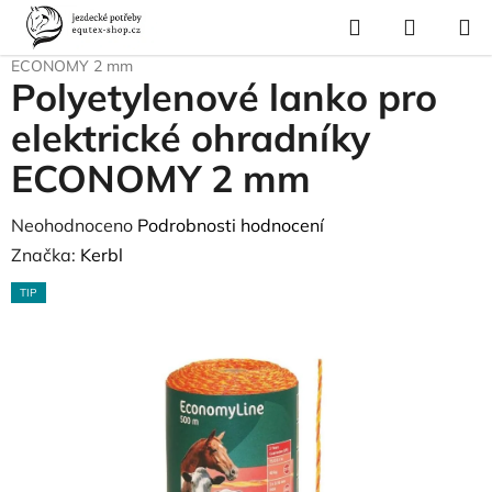
Přejít
Hledat
NÁKUP
na
Domů
/
Vybavení stáje
/
Polyetylenové lanko pro elektrické ohradníky
KOŠÍK
obsah
ECONOMY 2 mm
Polyetylenové lanko pro
elektrické ohradníky
ECONOMY 2 mm
Průměrné
Neohodnoceno
Podrobnosti hodnocení
hodnocení
Značka:
Kerbl
produktu
TIP
je
0,0
z
5
hvězdiček.