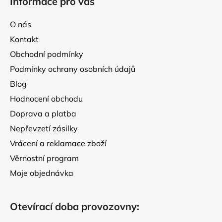
Informace pro vás
p
a
O nás
t
Kontakt
í
Obchodní podmínky
Podmínky ochrany osobních údajů
Blog
Hodnocení obchodu
Doprava a platba
Nepřevzetí zásilky
Vrácení a reklamace zboží
Věrnostní program
Moje objednávka
Otevírací doba provozovny: