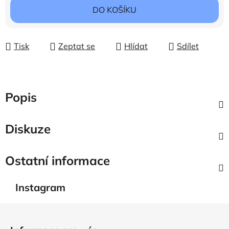
Měrná cena:
DO KOŠÍKU
Tisk
Zeptat se
Hlídat
Sdílet
Popis
Diskuze
Ostatní informace
Instagram
Z
á