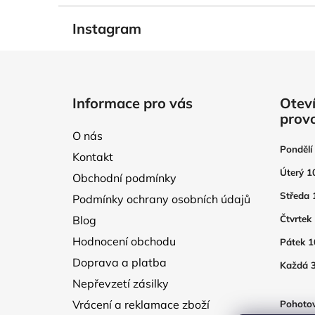
Instagram
Z
á
Informace pro vás
Oteví
p
prov
a
O nás
t
Pondělí
Kontakt
í
Úterý 1
Obchodní podmínky
Středa 
Podmínky ochrany osobních údajů
Blog
Čtvrtek
Hodnocení obchodu
Pátek 1
Doprava a platba
Každá 3
Nepřevzetí zásilky
Vrácení a reklamace zboží
Pohotov