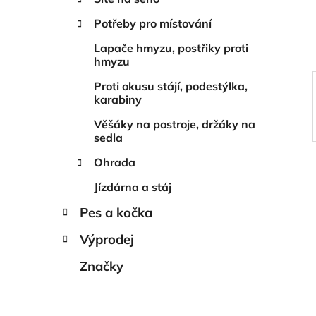
í
p
Potřeby pro místování
a
Lapače hmyzu, postřiky proti
n
hmyzu
e
Proti okusu stájí, podestýlka,
l
karabiny
Věšáky na postroje, držáky na
sedla
Ohrada
Jízdárna a stáj
Pes a kočka
Výprodej
Značky