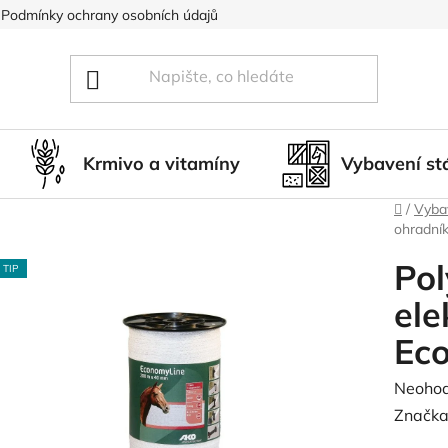
Podmínky ochrany osobních údajů
Blog
Hodnocení obcho
Krmivo a vitamíny
Vybavení st
Domů
/
Vybav
ohradní
Pol
TIP
ele
Ec
Průměr
Neoho
hodnoc
Značka
produk