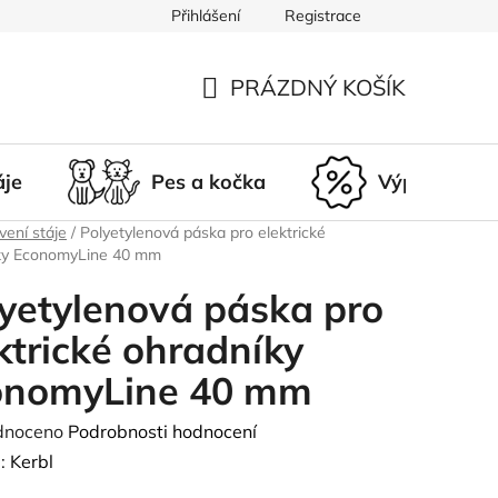
Přihlášení
Registrace
du
Doprava a platba
Nepřevzetí zásilky
Vrácení a r
PRÁZDNÝ KOŠÍK
NÁKUPNÍ
KOŠÍK
áje
Pes a kočka
Výprodej
ení stáje
/
Polyetylenová páska pro elektrické
ky EconomyLine 40 mm
yetylenová páska pro
ktrické ohradníky
onomyLine 40 mm
né
dnoceno
Podrobnosti hodnocení
ení
:
Kerbl
tu