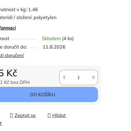
otnost v kg: 1,46
teriál / složení: polyetylen
ačka: Albert Kerbl GmbH
formací
ček.
 páska AKO Economy Line je určená pro
nost
Skladem
(4 ks)
 jako vodič u elektrických ohradníků.
 doručit do:
11.8.2026
ti doručení
řka: 40 mm
lka: 200 m
5 Kč
rva: bílá
1 Kč bez DPH
čet drátků: 8 x nerez 0,16
por: 550 Ω/100 m
ena:
DO KOŠÍKU
ximální doporučené délka ohrady: < 400 m
Zeptat se
Hlídat
t