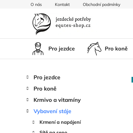
Přejít
O nás
Kontakt
Obchodní podmínky
na
obsah
Pro jezdce
Pro koně
P
K
Přeskočit
Pro jezdce
a
kategorie
o
t
Pro koně
s
e
t
g
Krmivo a vitamíny
r
o
Vybavení stáje
a
r
i
n
Krmení a napájení
e
n
Sítě na seno