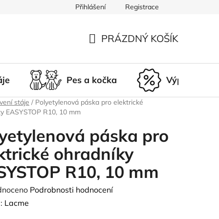
Přihlášení
Registrace
du
Doprava a platba
Nepřevzetí zásilky
Vrácení a r
PRÁZDNÝ KOŠÍK
NÁKUPNÍ
KOŠÍK
áje
Pes a kočka
Výprodej
ení stáje
/
Polyetylenová páska pro elektrické
ky EASYSTOP R10, 10 mm
yetylenová páska pro
ktrické ohradníky
SYSTOP R10, 10 mm
né
dnoceno
Podrobnosti hodnocení
ení
:
Lacme
tu