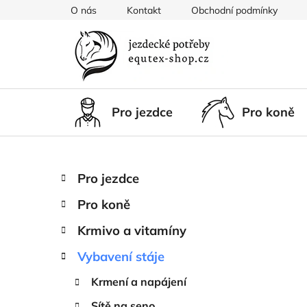
Přejít
O nás
Kontakt
Obchodní podmínky
na
obsah
Pro jezdce
Pro koně
P
K
Přeskočit
Pro jezdce
a
kategorie
o
t
Pro koně
s
e
t
g
Krmivo a vitamíny
r
o
Vybavení stáje
a
r
i
n
Krmení a napájení
e
n
Sítě na seno