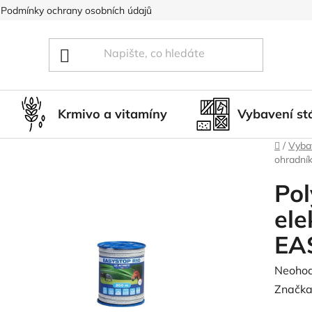
Podmínky ochrany osobních údajů
Blog
Hodnocení obcho
Krmivo a vitamíny
Vybavení st
Domů
/
Vybav
ohradní
Pol
ele
EA
Průměr
Neoho
hodnoc
Značka
produk