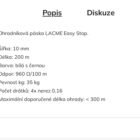
Popis
Diskuze
Ohradníková páska LACME Easy Stop.
Šířka: 10 mm
Délka: 200 m
Barva: bílá s černou
Odpor: 960 Ω/100 m
Pevnost kg: 35 kg
Počet drátků: 4x nerez 0,16
Maximální doporučené délka ohrady: < 300 m