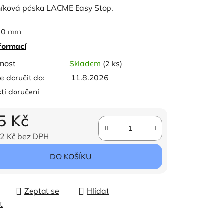
íková páska LACME Easy Stop.
 10 mm
 200 m
formací
bílá s černou
ček.
nost
Skladem
(2 ks)
 960 Ω/100 m
 doručit do:
11.8.2026
t kg: 35 kg
ti doručení
rátků: 4x nerez 0,16
lní doporučené délka ohrady: < 300 m
5 Kč
2 Kč bez DPH
ena:
DO KOŠÍKU
Zeptat se
Hlídat
t