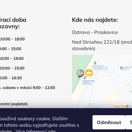
rací doba
Kde nás najdete:
ozovny:
Ostrava - Proskovice
 10:00 - 18:00
Nad Strouhou 221/18 (areá
stavebnin)
0:00 - 15:00
10:00 - 18:00
 10:00 - 15:00
0:00 - 16:30
. sobota v měsíci 9:00 - 12:00
ostní poplatek:
í prodejny mimo otevírací dobu
používá soubory cookie. Dalším
Odmítnout
m tohoto webu vyjadřujete souhlas s
íváním.. Více informací
zde
.