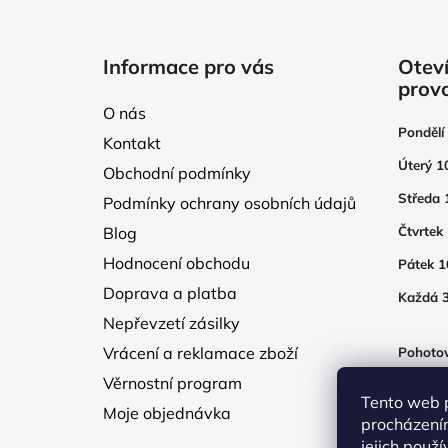
Z
á
Informace pro vás
Oteví
p
prov
a
O nás
t
Pondělí
Kontakt
í
Úterý 1
Obchodní podmínky
Středa 
Podmínky ochrany osobních údajů
Blog
Čtvrtek
Hodnocení obchodu
Pátek 1
Doprava a platba
Každá 3
Nepřevzetí zásilky
Vrácení a reklamace zboží
Pohotov
otevřen
Věrnostní program
250Kč
Tento web 
Moje objednávka
procházení
jejich použ