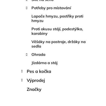
í
p
Potřeby pro místování
a
Lapače hmyzu, postřiky proti
n
hmyzu
e
Proti okusu stájí, podestýlka,
l
karabiny
Věšáky na postroje, držáky na
sedla
Ohrada
Jízdárna a stáj
Pes a kočka
Výprodej
Značky