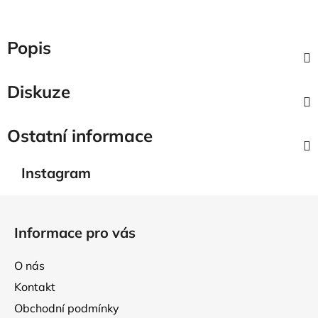
Popis
Diskuze
Ostatní informace
Instagram
Z
á
Informace pro vás
p
a
O nás
t
Kontakt
í
Obchodní podmínky