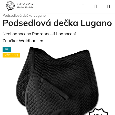
Přejít
Hledat
NÁKUP
na
Domů
/
Pro koně
/
Sedla a příslušenství
/
Podsedlové dečky
/
KOŠÍK
obsah
Podsedlová dečka Lugano
Podsedlová dečka Lugano
Průměrné
Neohodnoceno
Podrobnosti hodnocení
hodnocení
Značka:
Waldhausen
produktu
TIP
je
VÝPRODEJ
0,0
z
5
hvězdiček.