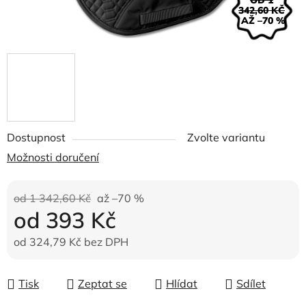
OD 1
342,60 KČ
AŽ –70 %
Dostupnost
Zvolte variantu
Možnosti doručení
od 1 342,60 Kč
až –70 %
od
393 Kč
od
324,79 Kč
bez DPH
Měrná cena:
Tisk
Zeptat se
Hlídat
Sdílet