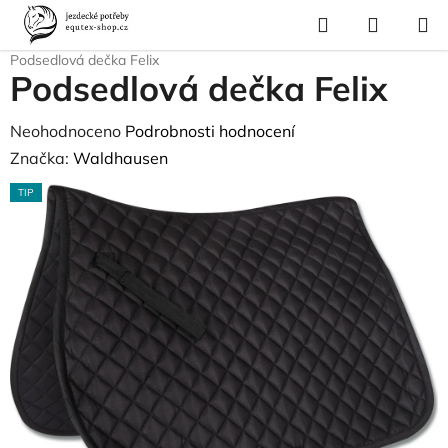
Přejít
Hledat
NÁKUP
na
Domů
/
Pro koně
/
Sedla a příslušenství
/
Podsedlové dečky
/
KOŠÍK
obsah
Podsedlová dečka Felix
Podsedlová dečka Felix
Průměrné
Neohodnoceno
Podrobnosti hodnocení
hodnocení
Značka:
Waldhausen
produktu
TIP
je
0,0
z
5
hvězdiček.