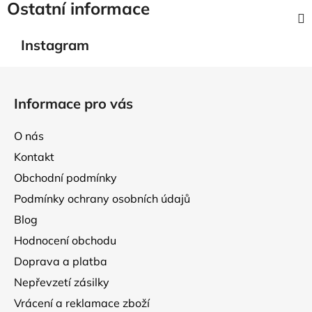
Ostatní informace
Instagram
Z
á
Informace pro vás
p
a
O nás
t
Kontakt
í
Obchodní podmínky
Podmínky ochrany osobních údajů
Blog
Hodnocení obchodu
Doprava a platba
Nepřevzetí zásilky
Vrácení a reklamace zboží