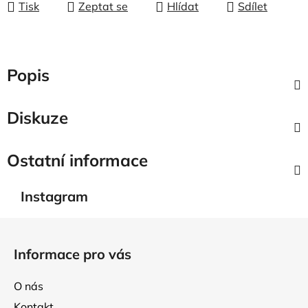
Tisk
Zeptat se
Hlídat
Sdílet
Popis
Diskuze
Ostatní informace
Instagram
Z
á
Informace pro vás
p
a
O nás
t
Kontakt