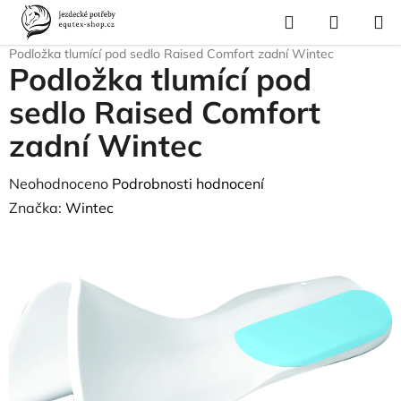
Přejít
Hledat
NÁKUP
na
Domů
/
Pro koně
/
Sedla a příslušenství
/
Tlumící podložky pod sedlo
/
KOŠÍK
obsah
Podložka tlumící pod sedlo Raised Comfort zadní Wintec
Podložka tlumící pod
sedlo Raised Comfort
zadní Wintec
Průměrné
Neohodnoceno
Podrobnosti hodnocení
hodnocení
Značka:
Wintec
produktu
je
0,0
z
5
hvězdiček.