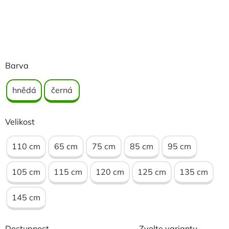
Barva
hnědá
černá
Velikost
110 cm
65 cm
75 cm
85 cm
95 cm
105 cm
115 cm
120 cm
125 cm
135 cm
145 cm
Dostupnost
Zvolte variantu