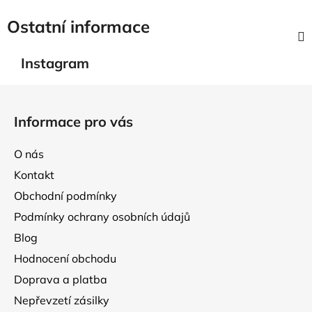
Ostatní informace
Instagram
Z
á
Informace pro vás
p
a
O nás
t
Kontakt
í
Obchodní podmínky
Podmínky ochrany osobních údajů
Blog
Hodnocení obchodu
Doprava a platba
Nepřevzetí zásilky