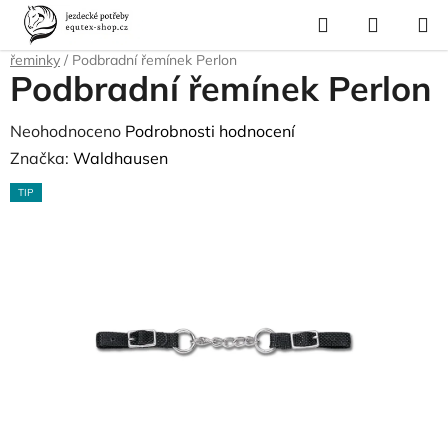
Přejít
Hledat
NÁKUP
na
Domů
/
Pro koně
/
Westernové vybavení pro koně
/
Udidla a podbradní
KOŠÍK
obsah
řeminky
/
Podbradní řemínek Perlon
Podbradní řemínek Perlon
Průměrné
Neohodnoceno
Podrobnosti hodnocení
hodnocení
Značka:
Waldhausen
produktu
TIP
je
0,0
z
5
hvězdiček.