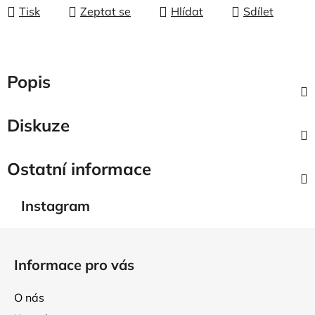
Tisk
Zeptat se
Hlídat
Sdílet
Popis
Diskuze
Ostatní informace
Instagram
Z
á
Informace pro vás
p
a
O nás
t