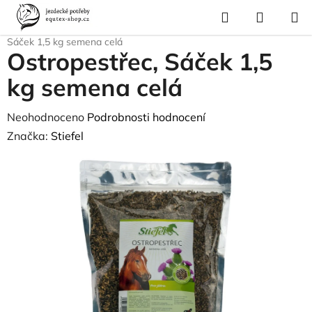
Přejít
Hledat
NÁKUP
na
Domů
/
Krmivo a vitamíny
/
Vitamíny a minerály
/
Byliny
/
Ostropestřec,
KOŠÍK
obsah
Sáček 1,5 kg semena celá
Ostropestřec, Sáček 1,5
kg semena celá
Průměrné
Neohodnoceno
Podrobnosti hodnocení
hodnocení
Značka:
Stiefel
produktu
je
0,0
z
5
hvězdiček.