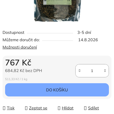
Dostupnost
3-5 dní
Můžeme doručit do:
14.8.2026
Možnosti doručení
767 Kč
684,82 Kč bez DPH
Měrná cena:
511,33 Kč / 1 kg
DO KOŠÍKU
Tisk
Zeptat se
Hlídat
Sdílet