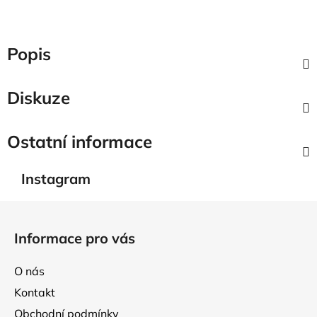
Popis
Diskuze
Ostatní informace
Instagram
Z
á
Informace pro vás
p
a
O nás
t
Kontakt
í
Obchodní podmínky