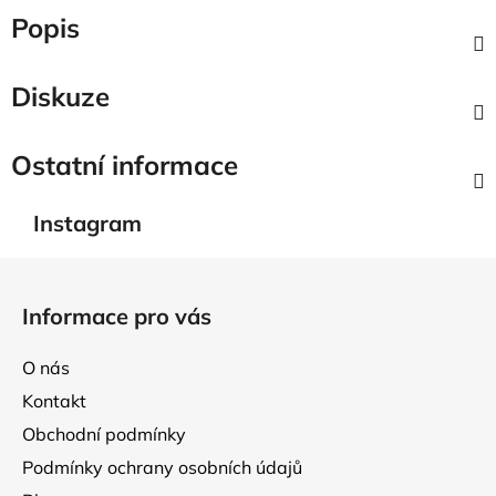
Popis
Diskuze
Ostatní informace
Instagram
Z
á
Informace pro vás
p
a
O nás
t
Kontakt
í
Obchodní podmínky
Podmínky ochrany osobních údajů