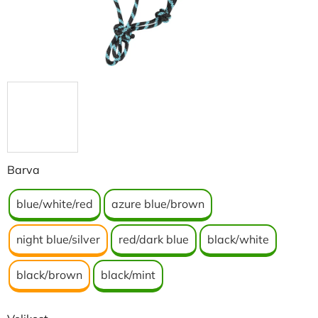
Barva
blue/white/red
azure blue/brown
night blue/silver
red/dark blue
black/white
black/brown
black/mint