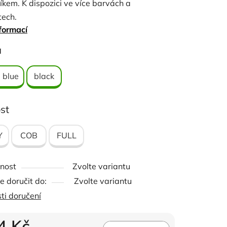
kem. K dispozici ve více barvách a
tech.
formací
ček.
a
 blue
black
st
Y
COB
FULL
nost
Zvolte variantu
 doručit do:
Zvolte variantu
ti doručení
4 Kč