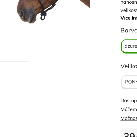
nánosní
0,0
velikos
z
Více in
5
hvězdi
Barv
azure
Veliko
PON
Dostup
Můžeme
Možnos
39