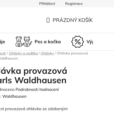
Přihlášení
Registrace
du
Doprava a platba
Nepřevzetí zásilky
Vrácení a r
PRÁZDNÝ KOŠÍK
NÁKUPNÍ
KOŠÍK
áje
Pes a kočka
Výprodej
koně
/
Ohlávky a vodítka
/
Ohlávky
/
Ohlávka provazová
Waldhausen
lávka provazová
arls Waldhausen
né
dnoceno
Podrobnosti hodnocení
ení
:
Waldhausen
tu
tní provazová ohlávka se zdobeným