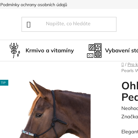
Podmínky ochrany osobních údajů
Blog
Hodnocení obcho
Krmivo a vitamíny
Vybavení st
Domů
/
Pro 
Pearls 
Oh
TIP
Pe
Průměr
Neoho
hodnoc
Značka
produk
Elegan
je