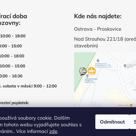
rací doba
Kde nás najdete:
ozovny:
Ostrava - Proskovice
 10:00 - 18:00
Nad Strouhou 221/18 (areá
stavebnin)
0:00 - 15:00
10:00 - 18:00
 10:00 - 15:00
0:00 - 16:30
. sobota v měsíci 9:00 - 12:00
ostní poplatek:
í prodejny mimo otevírací dobu
používá soubory cookie. Dalším
Odmítnout
m tohoto webu vyjadřujete souhlas s
íváním.. Více informací
zde
.