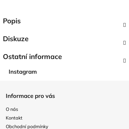
Popis
Diskuze
Ostatní informace
Instagram
Z
á
Informace pro vás
p
a
O nás
t
Kontakt
í
Obchodní podmínky