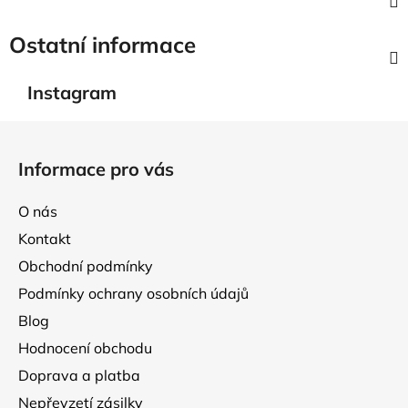
Ostatní informace
Instagram
Z
á
Informace pro vás
p
a
O nás
t
Kontakt
í
Obchodní podmínky
Podmínky ochrany osobních údajů
Blog
Hodnocení obchodu
Doprava a platba
Nepřevzetí zásilky