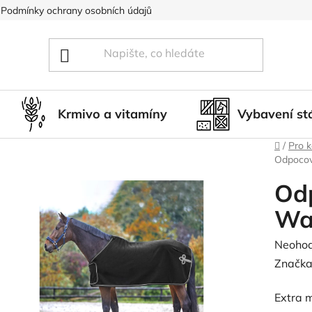
Podmínky ochrany osobních údajů
Blog
Hodnocení obcho
Krmivo a vitamíny
Vybavení st
Domů
/
Pro 
Odpocov
Od
Wa
Průměr
Neoho
hodnoc
Značka
produk
Extra 
je