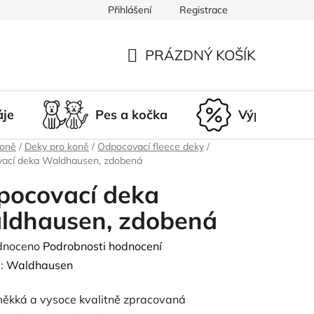
Přihlášení
Registrace
du
Doprava a platba
Nepřevzetí zásilky
Vrácení a r
PRÁZDNÝ KOŠÍK
NÁKUPNÍ
KOŠÍK
áje
Pes a kočka
Výprodej
koně
/
Deky pro koně
/
Odpocovací fleece deky
/
ací deka Waldhausen, zdobená
pocovací deka
ldhausen, zdobená
né
dnoceno
Podrobnosti hodnocení
ení
:
Waldhausen
tu
měkká a vysoce kvalitně zpracovaná