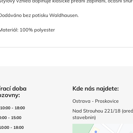
Stylový vzhled doplňuje klasické přední zapínání, ocasní šň
Dodáváno bez potisku Waldhausen.
Materiál: 100% polyester
rací doba
Kde nás najdete:
ozovny:
Ostrava - Proskovice
 10:00 - 18:00
Nad Strouhou 221/18 (areá
stavebnin)
0:00 - 15:00
10:00 - 18:00