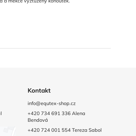
ůra a měkce vyztužený kohoutek.
Kontakt
info@equtex-shop.cz
l
+420 734 691 336 Alena
Bendová
+420 724 001 554 Tereza Sabol