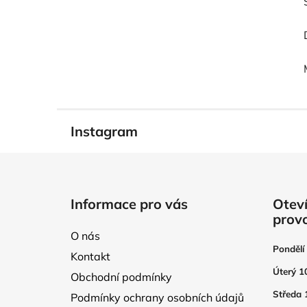
Instagram
Z
á
Informace pro vás
Oteví
p
prov
a
O nás
t
Pondělí
Kontakt
í
Úterý 1
Obchodní podmínky
Středa 
Podmínky ochrany osobních údajů