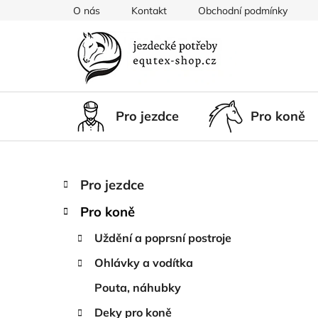
Přejít
O nás
Kontakt
Obchodní podmínky
na
obsah
Pro jezdce
Pro koně
P
K
Přeskočit
Pro jezdce
a
kategorie
o
t
Pro koně
s
e
t
g
Uždění a poprsní postroje
r
o
Ohlávky a vodítka
a
r
i
n
Pouta, náhubky
e
n
Deky pro koně