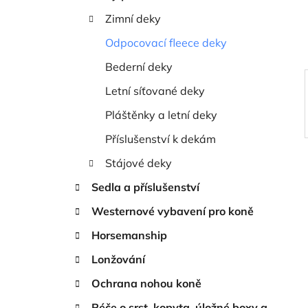
í
Zimní deky
p
a
Odpocovací fleece deky
n
Bederní deky
e
Letní síťované deky
l
Pláštěnky a letní deky
Příslušenství k dekám
Stájové deky
Sedla a příslušenství
Westernové vybavení pro koně
Horsemanship
Lonžování
Ochrana nohou koně
Péče o srst, kopyta, úložné boxy a