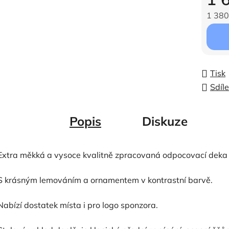
1 380
Měrná c
Tisk
Sdíle
Popis
Diskuze
Extra měkká a vysoce kvalitně zpracovaná odpocovací deka 
S krásným lemováním a ornamentem v kontrastní barvě.
Nabízí dostatek místa i pro logo sponzora.