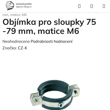
Přejít
Hledat
NÁKUP
na
Domů
/
Vybavení stáje
/
Ohrada
/
Izolátory
/
Objímka pro sloupky 75 -79
KOŠÍK
obsah
mm, matice M6
Objímka pro sloupky 75
-79 mm, matice M6
Průměrné
Neohodnoceno
Podrobnosti hodnocení
hodnocení
Značka:
CZ-K
produktu
je
0,0
z
5
hvězdiček.