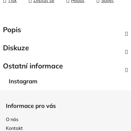
Tisk
Zeptat se
Hlídat
Sdílet
Popis
Diskuze
Ostatní informace
Instagram
Z
á
Informace pro vás
p
a
O nás
t
Kontakt