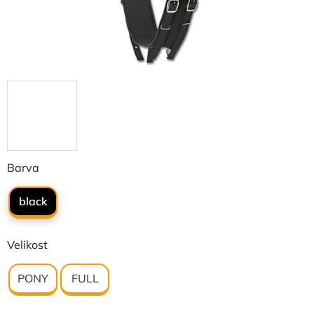
Barva
black
Velikost
PONY
FULL