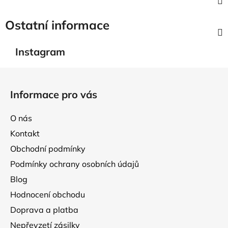
Ostatní informace
Instagram
Z
á
Informace pro vás
p
a
O nás
t
Kontakt
í
Obchodní podmínky
Podmínky ochrany osobních údajů
Blog
Hodnocení obchodu
Doprava a platba
Nepřevzetí zásilky