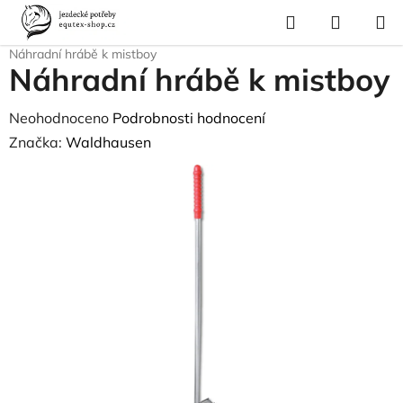
Přejít
Hledat
NÁKUP
na
Domů
/
Vybavení stáje
/
Potřeby pro místování
/
Místovací vidle
/
KOŠÍK
obsah
Náhradní hrábě k mistboy
Náhradní hrábě k mistboy
Průměrné
Neohodnoceno
Podrobnosti hodnocení
hodnocení
Značka:
Waldhausen
produktu
je
0,0
z
5
hvězdiček.