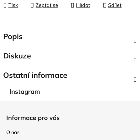
Tisk
Zeptat se
Hlídat
Sdílet
Popis
Diskuze
Ostatní informace
Instagram
Z
á
Informace pro vás
p
a
O nás
t