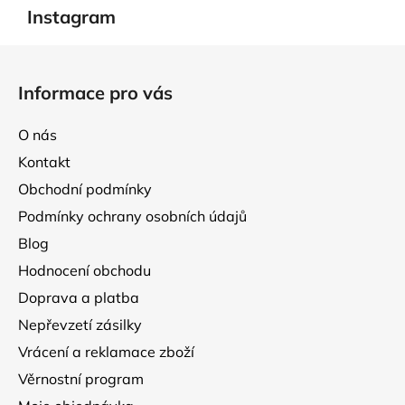
Instagram
Z
á
Informace pro vás
p
a
O nás
t
Kontakt
í
Obchodní podmínky
Podmínky ochrany osobních údajů
Blog
Hodnocení obchodu
Doprava a platba
Nepřevzetí zásilky
Vrácení a reklamace zboží
Věrnostní program