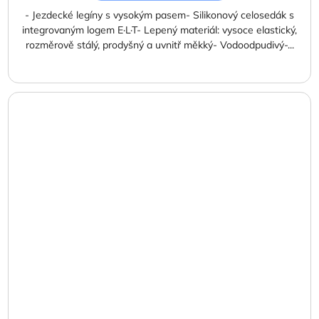
- Jezdecké legíny s vysokým pasem- Silikonový celosedák s
integrovaným logem E·L·T- Lepený materiál: vysoce elastický,
rozměrově stálý, prodyšný a uvnitř měkký- Vodoodpudivý-...