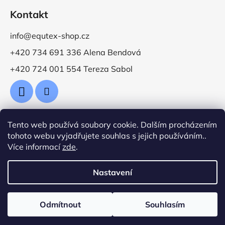
Kontakt
info@equtex-shop.cz
+420 734 691 336 Alena Bendová
+420 724 001 554 Tereza Sabol
Tento web používá soubory cookie. Dalším procházením
Přijímáme online platby
tohoto webu vyjadřujete souhlas s jejich používáním..
Více informací
zde
.
Nastavení
Vytvořil Shoptet
Odmítnout
Souhlasím
Copyright 2026
Jezdecké potřeby EquTex
. Všechna
práva vyhrazena.
Upravit nastavení cookies