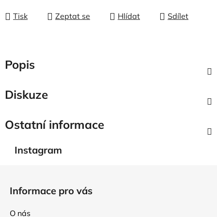
Tisk
Zeptat se
Hlídat
Sdílet
Popis
Diskuze
Ostatní informace
Instagram
Z
á
Informace pro vás
p
a
O nás