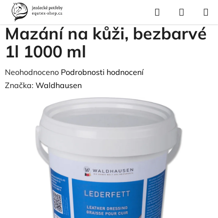
Přejít
Hledat
NÁKUP
na
Domů
/
Pro koně
/
Péče o kůži
/
Mazání na kůži, bezbarvé 1l 1000 ml
KOŠÍK
obsah
Mazání na kůži, bezbarvé
1l 1000 ml
Průměrné
Neohodnoceno
Podrobnosti hodnocení
hodnocení
Značka:
Waldhausen
produktu
je
0,0
z
5
hvězdiček.