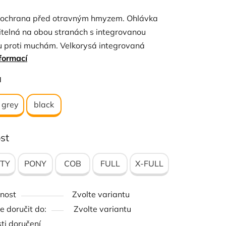
tu
í ochrana před otravným hmyzem.
Ohlávka
itelná na obou stranách s integrovanou
 proti muchám.
Velkorysá integrovaná
formací
 očí v těsné síťované tkanině se spoustou
u pro oči.
Uši jsou chráněny síťkou propustnou
ček.
a
duch.
Několik možností nastavení na nosním
 čelence.
r grey
black
st
TY
PONY
COB
FULL
X-FULL
nost
Zvolte variantu
 doručit do:
Zvolte variantu
ti doručení