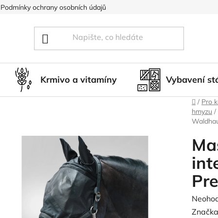
Podmínky ochrany osobních údajů
Blog
Hodnocení obcho
Krmivo a vitamíny
Vybavení st
Domů
/
Pro 
hmyzu
/
Waldha
Mas
int
Pr
Průměr
Neoho
hodnoc
Značka