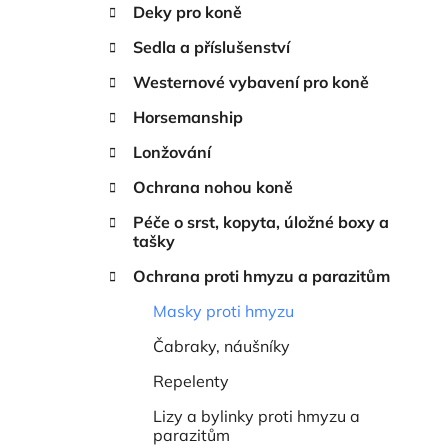
n
Deky pro koně
í
Sedla a příslušenství
p
a
Westernové vybavení pro koně
n
Horsemanship
e
Lonžování
l
Ochrana nohou koně
Péče o srst, kopyta, úložné boxy a
tašky
Ochrana proti hmyzu a parazitům
Masky proti hmyzu
Čabraky, náušníky
Repelenty
Lizy a bylinky proti hmyzu a
parazitům