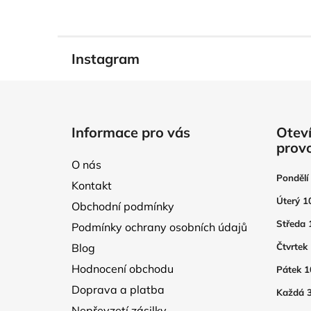
Instagram
Z
á
Informace pro vás
Oteví
p
prov
a
O nás
t
Pondělí
Kontakt
í
Úterý 1
Obchodní podmínky
Středa 
Podmínky ochrany osobních údajů
Blog
Čtvrtek
Hodnocení obchodu
Pátek 1
Doprava a platba
Každá 3
Nepřevzetí zásilky