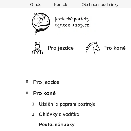
Přejít
O nás
Kontakt
Obchodní podmínky
na
obsah
Pro jezdce
Pro koně
P
K
Přeskočit
Pro jezdce
a
kategorie
o
t
Pro koně
s
e
t
g
Uždění a poprsní postroje
r
o
Ohlávky a vodítka
a
r
i
n
Pouta, náhubky
e