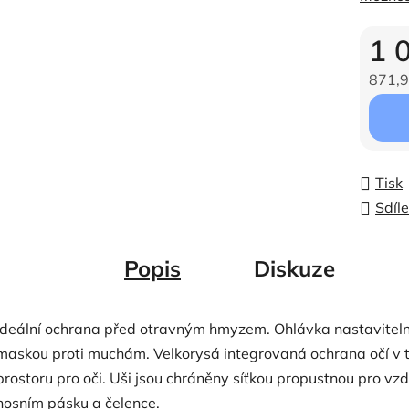
1 
871,9
Měrná c
Tisk
Sdíle
Popis
Diskuze
Ideální ochrana před otravným hmyzem.
Ohlávka nastavitel
maskou proti muchám.
Velkorysá integrovaná ochrana očí v 
prostoru pro oči.
Uši jsou chráněny síťkou propustnou pro vzd
nosním pásku a čelence.