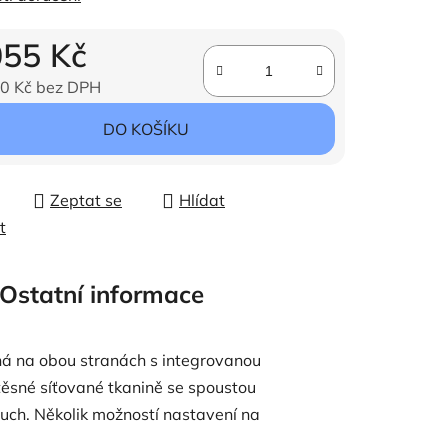
055 Kč
0 Kč bez DPH
ena:
DO KOŠÍKU
Zeptat se
Hlídat
t
Ostatní informace
ná na obou stranách s integrovanou
těsné síťované tkanině se spoustou
uch.
Několik možností nastavení na