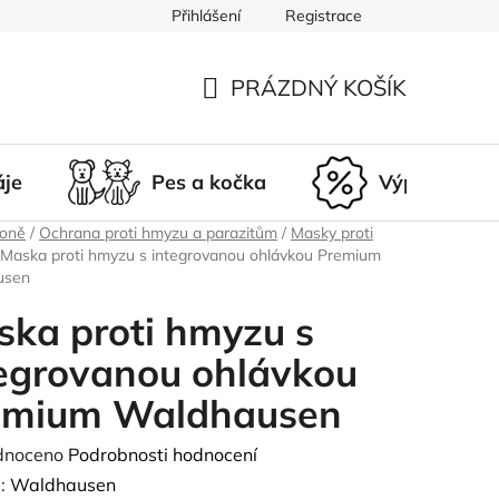
Přihlášení
Registrace
du
Doprava a platba
Nepřevzetí zásilky
Vrácení a r
PRÁZDNÝ KOŠÍK
NÁKUPNÍ
KOŠÍK
áje
Pes a kočka
Výprodej
koně
/
Ochrana proti hmyzu a parazitům
/
Masky proti
Maska proti hmyzu s integrovanou ohlávkou Premium
usen
ka proti hmyzu s
egrovanou ohlávkou
emium Waldhausen
né
dnoceno
Podrobnosti hodnocení
ení
:
Waldhausen