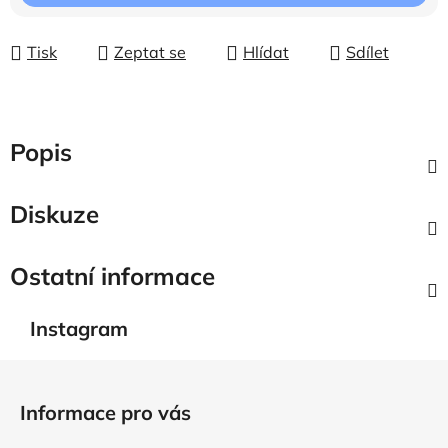
Tisk
Zeptat se
Hlídat
Sdílet
Popis
Diskuze
Ostatní informace
Instagram
Z
á
Informace pro vás
p