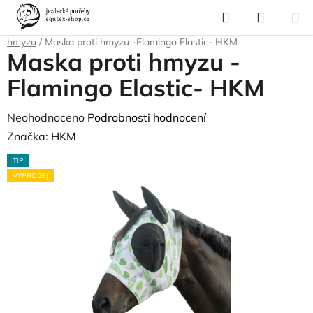
Přejít
Hledat
NÁKUP
na
Domů
/
Pro koně
/
Ochrana proti hmyzu a parazitům
/
Masky proti
KOŠÍK
obsah
hmyzu
/
Maska proti hmyzu -Flamingo Elastic- HKM
Maska proti hmyzu -
Flamingo Elastic- HKM
Průměrné
Neohodnoceno
Podrobnosti hodnocení
hodnocení
Značka:
HKM
produktu
TIP
je
VÝPRODEJ
0,0
z
5
hvězdiček.