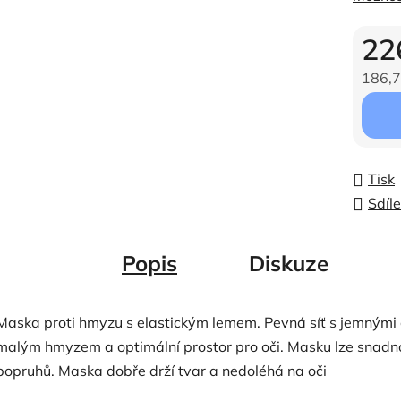
22
186,7
Měrná c
Tisk
Sdíle
Popis
Diskuze
Maska proti hmyzu s elastickým lemem. Pevná síť s jemnými 
malým hmyzem a optimální prostor pro oči. Masku lze snadn
popruhů. Maska dobře drží tvar a nedoléhá na oči