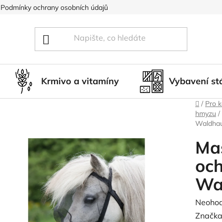
Podmínky ochrany osobních údajů
Blog
Hodnocení obcho
Krmivo a vitamíny
Vybavení st
Domů
/
Pro 
hmyzu
/
Waldha
Mas
och
Wa
Průměr
Neoho
hodnoc
Značka