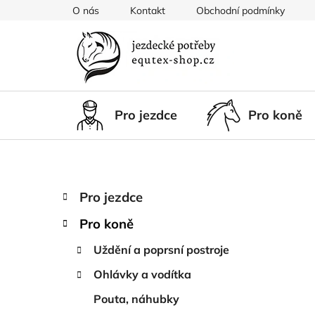
Přejít
O nás
Kontakt
Obchodní podmínky
na
obsah
Pro jezdce
Pro koně
P
K
Přeskočit
Pro jezdce
a
kategorie
o
t
Pro koně
s
e
t
g
Uždění a poprsní postroje
r
o
Ohlávky a vodítka
a
r
i
n
Pouta, náhubky
e