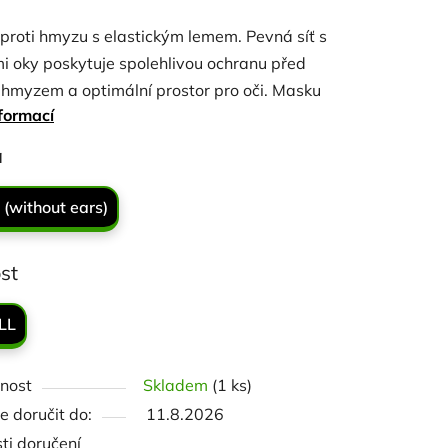
tu
proti hmyzu s elastickým lemem. Pevná síť s
i oky poskytuje spolehlivou ochranu před
hmyzem a optimální prostor pro oči. Masku
formací
adno přizpůsobit pomocí nastavitelných
. Maska dobře drží tvar a nedoléhá na oči
ček.
a
 (without ears)
st
LL
nost
Skladem
(1 ks)
 doručit do:
11.8.2026
ti doručení