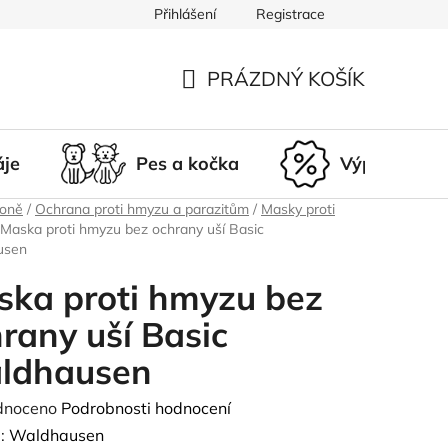
Přihlášení
Registrace
du
Doprava a platba
Nepřevzetí zásilky
Vrácení a r
PRÁZDNÝ KOŠÍK
NÁKUPNÍ
KOŠÍK
áje
Pes a kočka
Výprodej
koně
/
Ochrana proti hmyzu a parazitům
/
Masky proti
Maska proti hmyzu bez ochrany uší Basic
usen
ka proti hmyzu bez
rany uší Basic
ldhausen
né
dnoceno
Podrobnosti hodnocení
ení
:
Waldhausen