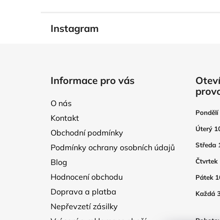
Instagram
Z
á
Informace pro vás
Oteví
p
prov
a
O nás
t
Pondělí
Kontakt
í
Úterý 1
Obchodní podmínky
Středa 
Podmínky ochrany osobních údajů
Blog
Čtvrtek
Hodnocení obchodu
Pátek 1
Doprava a platba
Každá 3
Nepřevzetí zásilky