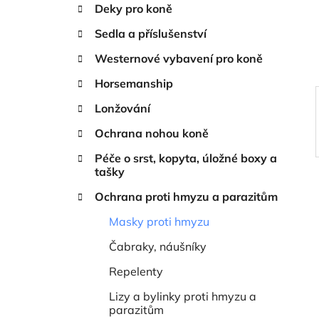
n
Deky pro koně
í
Sedla a příslušenství
p
a
Westernové vybavení pro koně
n
Horsemanship
e
Lonžování
l
Ochrana nohou koně
Péče o srst, kopyta, úložné boxy a
tašky
Ochrana proti hmyzu a parazitům
Masky proti hmyzu
Čabraky, náušníky
Repelenty
Lizy a bylinky proti hmyzu a
parazitům