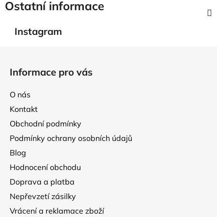
Ostatní informace
Instagram
Z
á
Informace pro vás
p
a
O nás
t
Kontakt
í
Obchodní podmínky
Podmínky ochrany osobních údajů
Blog
Hodnocení obchodu
Doprava a platba
Nepřevzetí zásilky
Vrácení a reklamace zboží