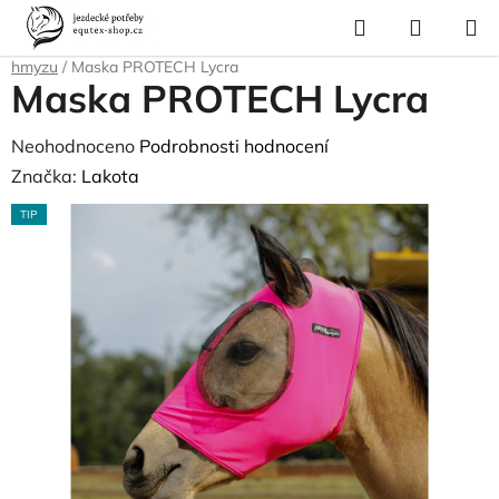
Přejít
Hledat
NÁKUP
na
Domů
/
Pro koně
/
Ochrana proti hmyzu a parazitům
/
Masky proti
KOŠÍK
obsah
hmyzu
/
Maska PROTECH Lycra
Maska PROTECH Lycra
Průměrné
Neohodnoceno
Podrobnosti hodnocení
hodnocení
Značka:
Lakota
produktu
TIP
je
0,0
z
5
hvězdiček.