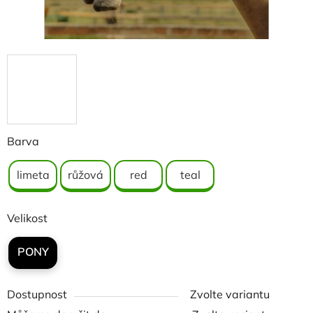
Barva
limeta
růžová
red
teal
Velikost
PONY
Dostupnost
Zvolte variantu