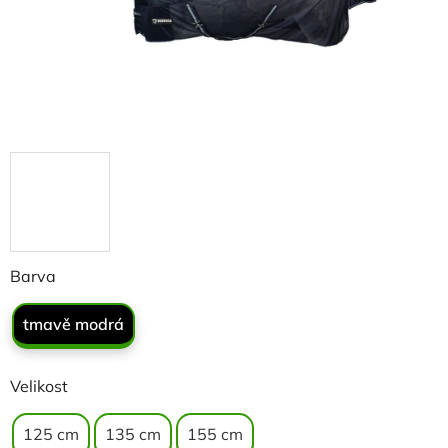
Barva
tmavě modrá
Velikost
125 cm
135 cm
155 cm