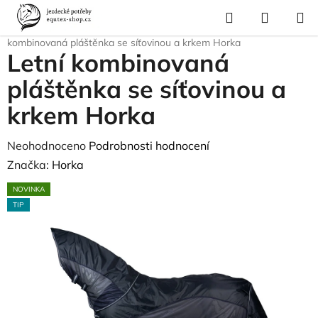
Přejít
Hledat
NÁKUP
na
Domů
/
Pro koně
/
Deky pro koně
/
Pláštěnky a letní deky
/
Letní
KOŠÍK
obsah
kombinovaná pláštěnka se síťovinou a krkem Horka
Letní kombinovaná
pláštěnka se síťovinou a
krkem Horka
Průměrné
Neohodnoceno
Podrobnosti hodnocení
hodnocení
Značka:
Horka
produktu
NOVINKA
je
TIP
0,0
z
5
hvězdiček.