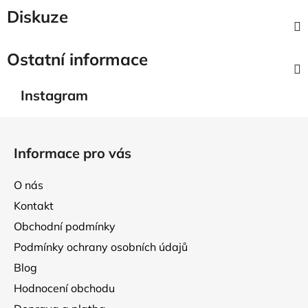
Diskuze
Ostatní informace
Instagram
Z
á
Informace pro vás
p
a
O nás
t
Kontakt
í
Obchodní podmínky
Podmínky ochrany osobních údajů
Blog
Hodnocení obchodu