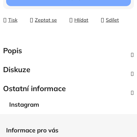
Tisk
Zeptat se
Hlídat
Sdílet
Popis
Diskuze
Ostatní informace
Instagram
Z
á
Informace pro vás
p