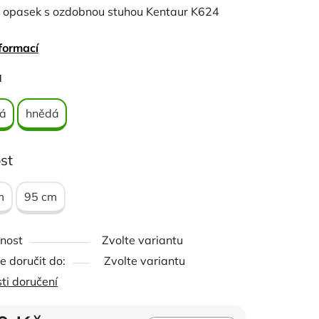
 opasek s ozdobnou stuhou Kentaur K624
formací
a
ček.
vá
hnědá
st
m
95 cm
nost
Zvolte variantu
 doručit do:
Zvolte variantu
ti doručení