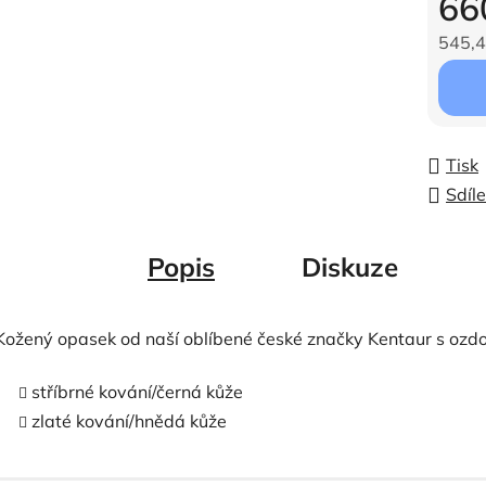
66
545,4
Měrná c
Tisk
Sdíle
Popis
Diskuze
Kožený opasek od naší oblíbené české značky Kentaur
s ozd
stříbrné kování/černá kůže
zlaté kování/hnědá kůže