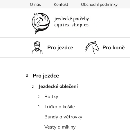
Přejít
O nás
Kontakt
Obchodní podmínky
na
obsah
Pro jezdce
Pro koně
P
K
Přeskočit
Pro jezdce
a
kategorie
o
t
Jezdecké oblečení
s
e
t
Rajtky
g
r
o
Trička a košile
a
r
i
n
Bundy a větrovky
e
n
Vesty a mikiny