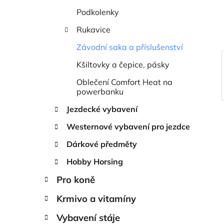
í
Podkolenky
p
a
Rukavice
n
Závodní saka a příslušenství
e
Kšiltovky a čepice, pásky
l
Oblečení Comfort Heat na
powerbanku
Jezdecké vybavení
Westernové vybavení pro jezdce
Dárkové předměty
Hobby Horsing
Pro koně
Krmivo a vitamíny
Vybavení stáje