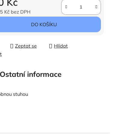
0 Kč
5 Kč bez DPH
ena:
DO KOŠÍKU
Zeptat se
Hlídat
t
Ostatní informace
obnou stuhou