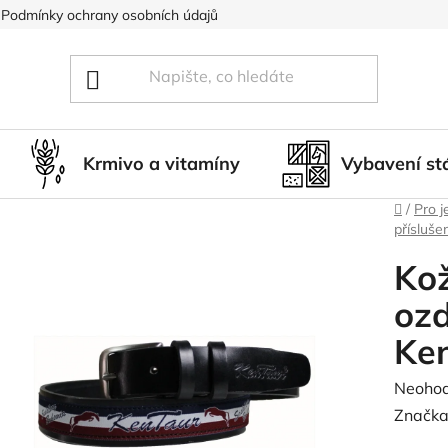
Podmínky ochrany osobních údajů
Blog
Hodnocení obcho
Krmivo a vitamíny
Vybavení st
Domů
/
Pro j
přísluše
Ko
oz
Ke
Průměr
Neoho
hodnoc
Značka
produk