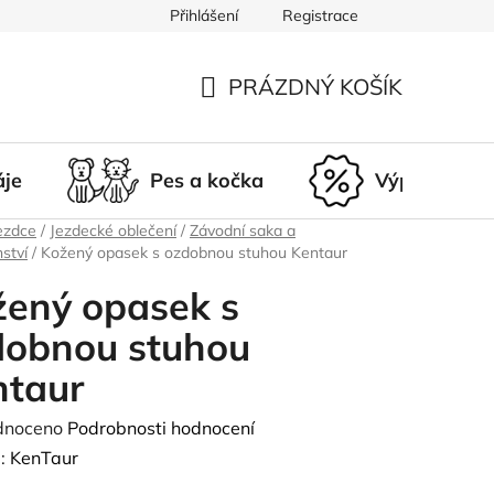
Přihlášení
Registrace
du
Doprava a platba
Nepřevzetí zásilky
Vrácení a r
PRÁZDNÝ KOŠÍK
NÁKUPNÍ
KOŠÍK
áje
Pes a kočka
Výprodej
ezdce
/
Jezdecké oblečení
/
Závodní saka a
nství
/
Kožený opasek s ozdobnou stuhou Kentaur
žený opasek s
dobnou stuhou
ntaur
né
dnoceno
Podrobnosti hodnocení
ení
:
KenTaur
tu