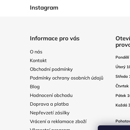
Instagram
Z
á
Informace pro vás
Oteví
p
prov
a
O nás
t
Pondělí
Kontakt
í
Úterý 1
Obchodní podmínky
Středa 
Podmínky ochrany osobních údajů
Blog
Čtvrtek
Hodnocení obchodu
Pátek 1
Doprava a platba
Každá 3
Nepřevzetí zásilky
Vrácení a reklamace zboží
Pohotov
otevřen