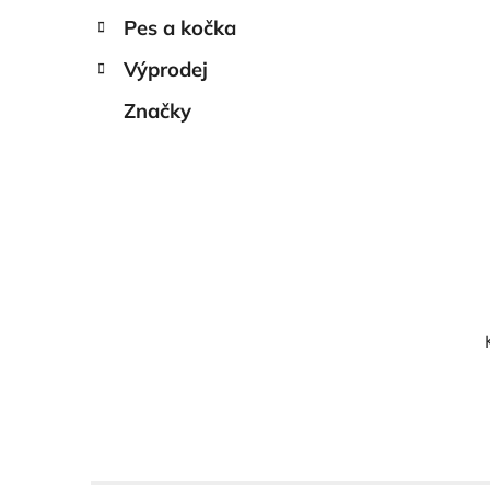
Pes a kočka
Výprodej
Značky