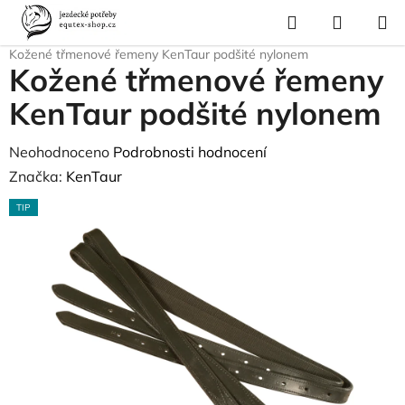
Přejít
Hledat
NÁKUP
na
Domů
/
Pro koně
/
Sedla a příslušenství
/
Třmeny a třmenové řemeny
/
KOŠÍK
obsah
Kožené třmenové řemeny KenTaur podšité nylonem
Kožené třmenové řemeny
KenTaur podšité nylonem
Průměrné
Neohodnoceno
Podrobnosti hodnocení
hodnocení
Značka:
KenTaur
produktu
TIP
je
0,0
z
5
hvězdiček.