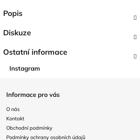
Popis
Diskuze
Ostatní informace
Instagram
Z
á
Informace pro vás
p
a
O nás
t
Kontakt
í
Obchodní podmínky
Podmínky ochrany osobních údajů