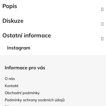
Popis
Diskuze
Ostatní informace
Instagram
Z
á
Informace pro vás
p
a
O nás
t
Kontakt
í
Obchodní podmínky
Podmínky ochrany osobních údajů