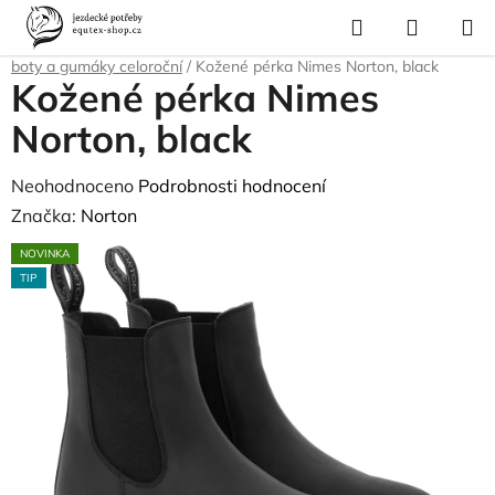
Přejít
Hledat
NÁKUP
na
Domů
/
Pro jezdce
/
Jezdecké vybavení
/
Jezdecké boty a pérka
/
Pérka,
KOŠÍK
obsah
boty a gumáky celoroční
/
Kožené pérka Nimes Norton, black
Kožené pérka Nimes
Norton, black
Průměrné
Neohodnoceno
Podrobnosti hodnocení
hodnocení
Značka:
Norton
produktu
NOVINKA
je
TIP
0,0
z
5
hvězdiček.