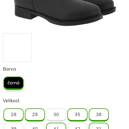
Barva
černá
Velikost
28
29
30
35
38
39
40
41
42
31