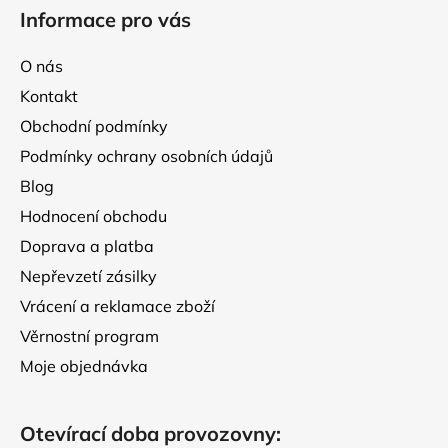
á
Informace pro vás
p
a
O nás
t
Kontakt
í
Obchodní podmínky
Podmínky ochrany osobních údajů
Blog
Hodnocení obchodu
Doprava a platba
Nepřevzetí zásilky
Vrácení a reklamace zboží
Věrnostní program
Moje objednávka
Otevírací doba provozovny: