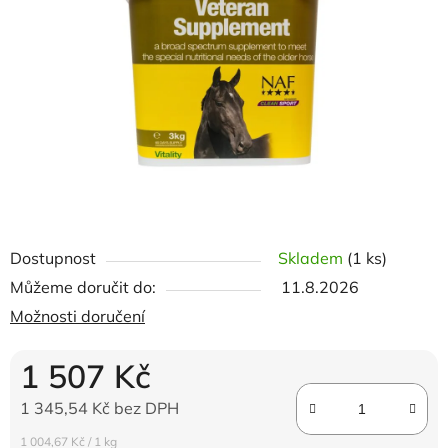
5
hvězdiček.
Dostupnost
Skladem
(1 ks)
Můžeme doručit do:
11.8.2026
Možnosti doručení
1 507 Kč
1 345,54 Kč bez DPH
Měrná cena:
1 004,67 Kč / 1 kg