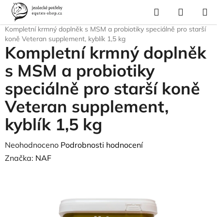
Přejít
Hledat
NÁKUP
na
Domů
/
Krmivo a vitamíny
/
Vitamíny a minerály
/
Vitamíny a minerály
/
KOŠÍK
obsah
Kompletní krmný doplněk s MSM a probiotiky speciálně pro starší
koně Veteran supplement, kyblík 1,5 kg
Kompletní krmný doplněk
s MSM a probiotiky
speciálně pro starší koně
Veteran supplement,
kyblík 1,5 kg
Průměrné
Neohodnoceno
Podrobnosti hodnocení
hodnocení
Značka:
NAF
produktu
je
0,0
z