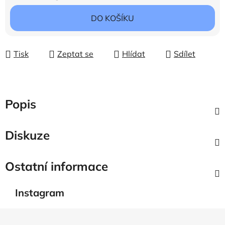
DO KOŠÍKU
Tisk
Zeptat se
Hlídat
Sdílet
Popis
Diskuze
Ostatní informace
Instagram
Z