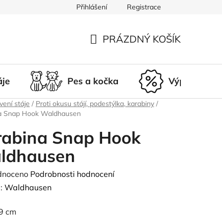
Přihlášení
Registrace
du
Doprava a platba
Nepřevzetí zásilky
Vrácení a r
PRÁZDNÝ KOŠÍK
NÁKUPNÍ
KOŠÍK
áje
Pes a kočka
Výprodej
ení stáje
/
Proti okusu stájí, podestýlka, karabiny
/
a Snap Hook Waldhausen
rabina Snap Hook
ldhausen
né
dnoceno
Podrobnosti hodnocení
ení
:
Waldhausen
tu
 9 cm