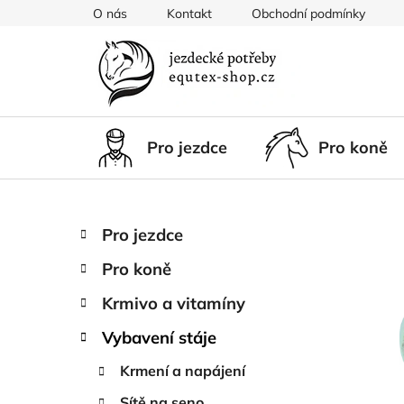
Přejít
O nás
Kontakt
Obchodní podmínky
na
obsah
Pro jezdce
Pro koně
P
K
Přeskočit
Pro jezdce
a
kategorie
o
t
Pro koně
s
e
t
g
Krmivo a vitamíny
r
o
Vybavení stáje
a
r
i
n
Krmení a napájení
e
n
Sítě na seno