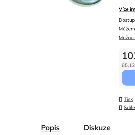
0,0
Více in
z
5
Dostup
hvězdi
Můžeme
Možnos
10
85,12
Měrná c
Tisk
Sdíle
Popis
Diskuze