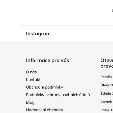
Instagram
Z
á
Informace pro vás
Oteví
p
prov
a
O nás
t
Pondělí
Kontakt
í
Úterý 1
Obchodní podmínky
Středa 
Podmínky ochrany osobních údajů
Blog
Čtvrtek
Hodnocení obchodu
Pátek 1