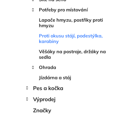
í
p
Potřeby pro místování
a
Lapače hmyzu, postřiky proti
n
hmyzu
e
Proti okusu stájí, podestýlka,
l
karabiny
Věšáky na postroje, držáky na
sedla
Ohrada
Jízdárna a stáj
Pes a kočka
Výprodej
Značky