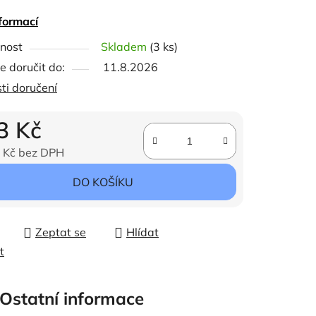
formací
nost
Skladem
(3 ks)
ček.
 doručit do:
11.8.2026
ti doručení
3 Kč
 Kč bez DPH
ena:
DO KOŠÍKU
Zeptat se
Hlídat
t
Ostatní informace