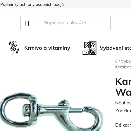
Podmínky ochrany osobních údajů
Blog
Hodnocení obcho
Krmivo a vitamíny
Vybavení st
Domů
/
Vybav
Karabin
Ka
Wa
Průměr
Neoho
hodnoc
Značka
produk
Délka:
je