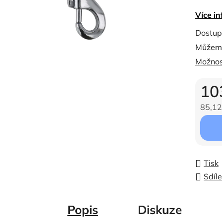
0,0
Více in
z
5
Dostup
hvězdi
Můžeme
Možnos
10
85,12
Měrná c
Tisk
Sdíle
Popis
Diskuze