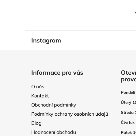
Instagram
Z
á
Informace pro vás
Oteví
p
prov
a
O nás
t
Pondělí
Kontakt
í
Úterý 1
Obchodní podmínky
Středa 
Podmínky ochrany osobních údajů
Blog
Čtvrtek
Hodnocení obchodu
Pátek 1