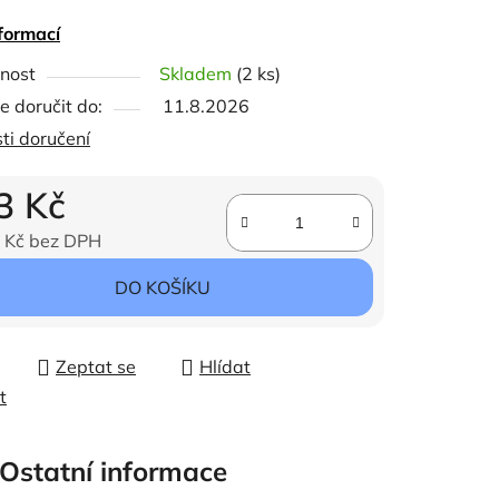
formací
nost
Skladem
(2 ks)
ček.
 doručit do:
11.8.2026
ti doručení
3 Kč
 Kč bez DPH
ena:
DO KOŠÍKU
Zeptat se
Hlídat
t
Ostatní informace