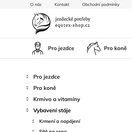
Přejít
O nás
Kontakt
Obchodní podmínky
na
obsah
Pro jezdce
Pro koně
P
K
Přeskočit
Pro jezdce
a
kategorie
o
t
Pro koně
s
e
t
g
Krmivo a vitamíny
r
o
Vybavení stáje
a
r
i
n
Krmení a napájení
e
n
Sítě na seno