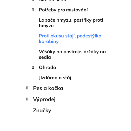
í
p
Potřeby pro místování
a
Lapače hmyzu, postřiky proti
n
hmyzu
e
Proti okusu stájí, podestýlka,
l
karabiny
Věšáky na postroje, držáky na
sedla
Ohrada
Jízdárna a stáj
Pes a kočka
Výprodej
Značky