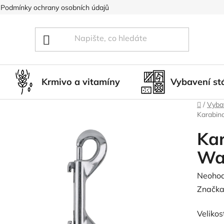
Podmínky ochrany osobních údajů
Blog
Hodnocení obcho
Krmivo a vitamíny
Vybavení st
Domů
/
Vybav
Karabin
Kar
Wa
Průměr
Neoho
hodnoc
Značka
produk
Velikos
je