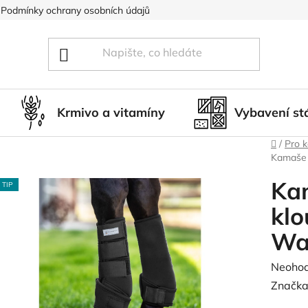
Podmínky ochrany osobních údajů
Blog
Hodnocení obcho
Krmivo a vitamíny
Vybavení st
Domů
/
Pro 
Kamaše 
Ka
TIP
klo
Wa
Průměr
Neoho
hodnoc
Značka
produk