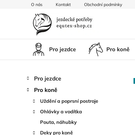
Přejít
O nás
Kontakt
Obchodní podmínky
na
obsah
Pro jezdce
Pro koně
P
K
Přeskočit
Pro jezdce
a
kategorie
o
t
Pro koně
s
e
t
g
Uždění a poprsní postroje
r
o
Ohlávky a vodítka
a
r
i
n
Pouta, náhubky
e
n
Deky pro koně