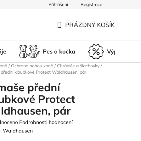
Přihlášení
Registrace
du
Doprava a platba
Nepřevzetí zásilky
Vrácení a r
PRÁZDNÝ KOŠÍK
NÁKUPNÍ
KOŠÍK
áje
Pes a kočka
Výprodej
koně
/
Ochrana nohou koně
/
Chrániče a šlachovky
/
přední kloubkové Protect Waldhausen, pár
maše přední
ubkové Protect
ldhausen, pár
né
dnoceno
Podrobnosti hodnocení
ení
:
Waldhausen
tu