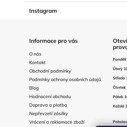
Instagram
Z
á
Informace pro vás
Oteví
p
prov
a
O nás
t
Pondělí
Kontakt
í
Úterý 1
Obchodní podmínky
Středa 
Podmínky ochrany osobních údajů
Blog
Čtvrtek
Hodnocení obchodu
Pátek 1
Doprava a platba
Každá 3
Nepřevzetí zásilky
Vrácení a reklamace zboží
Pohotov