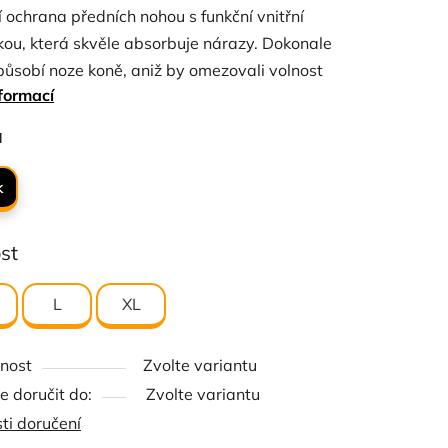
í ochrana předních nohou s funkční vnitřní
kou, která skvěle absorbuje nárazy. Dokonale
působí noze koně, aniž by omezovali volnost
formací
 Zapínání na čtyři suché zipy, které spolehlivě
 chrániče ve správné poloze. Cena odpovídá
ček.
a
u páru.
k
st
L
XL
nost
Zvolte variantu
 doručit do:
Zvolte variantu
ti doručení