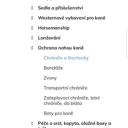
í
Sedla a příslušenství
p
a
Westernové vybavení pro koně
n
Horsemanship
e
Lonžování
l
Ochrana nohou koně
Chrániče a šlachovky
Bandáže
Zvony
Transportní chrániče
Zateplovací chrániče, letní
chrániče, do bláta
Boty pro koně
Péče o srst, kopyta, úložné boxy a