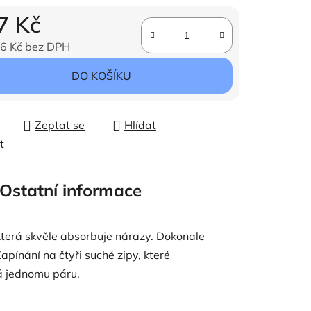
7 Kč
6 Kč bez DPH
ena:
DO KOŠÍKU
Zeptat se
Hlídat
t
Ostatní informace
 která skvěle absorbuje nárazy. Dokonale
pínání na čtyři suché zipy, které
á jednomu páru.