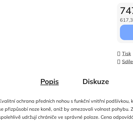
74
617,3
Měrná c
Tisk
Sdíle
Popis
Diskuze
Kvalitní ochrana předních nohou s funkční vnitřní podšívkou,
se přizpůsobí noze koně, aniž by omezovali volnost pohybu. Za
spolehlivě udržují chrániče ve správné poloze. Cena odpovíd