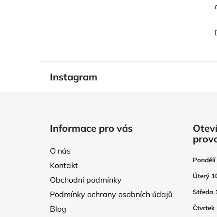
Instagram
Z
á
Informace pro vás
Oteví
p
prov
a
O nás
t
Pondělí
Kontakt
í
Úterý 1
Obchodní podmínky
Středa 
Podmínky ochrany osobních údajů
Blog
Čtvrtek