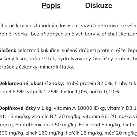
Popis
Diskuze
Chutné krmivo s lahodným lososem, vyvážené krmivo se všemi
domě i venku, bez přidaných umělých barviv, příchutí, konzer
Složení:
celozrnná kukuřice, sušený drůbeží protein, rýže, řep
sušený losos, drůbeží tuk, hydrolyzovaný živočišný protein, h
prášek z čekanky, minerální látky.
Deklarované jakostní znaky:
hrubý protein 32,0%, hrubý tuk
popel 6,5%, vápník 1,25%, fosfor 1,0%, hořčík 0,10%.
Doplňkové látky v 1 kg:
vitamín A 18000 IE/kg, vitamín D3 1
B1: 15 mg/kg, vitamín B2: 20 mg/kg, vitamín B6: 20 mg/kg v
mg/kg, Pantothenic acid 50 mg/kg, Folic acid 5 mg/kg, bioti
200 mg/kg, zinek 160 mg/kg, hořčík 16 mg/kg, měď 20 mg/kg,