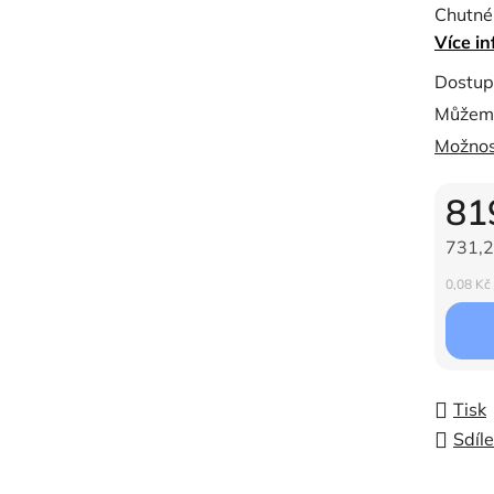
Chutné
z
Více in
se všem
5
venku.
hvězdi
Dostup
Můžeme
Možnos
81
731,2
Měrná c
0,08 Kč 
Tisk
Sdíle