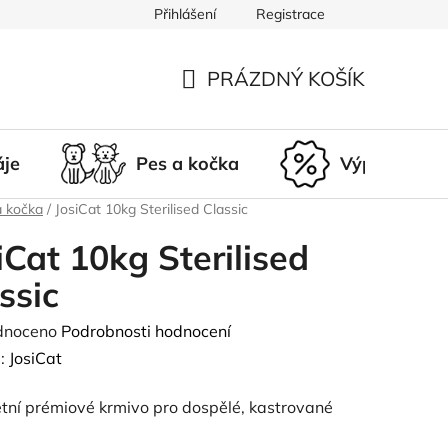
Přihlášení
Registrace
du
Doprava a platba
Nepřevzetí zásilky
Vrácení a r
PRÁZDNÝ KOŠÍK
NÁKUPNÍ
KOŠÍK
áje
Pes a kočka
Výprodej
a kočka
/
JosiCat 10kg Sterilised Classic
iCat 10kg Sterilised
ssic
né
dnoceno
Podrobnosti hodnocení
ení
:
JosiCat
tu
tní prémiové krmivo pro dospělé, kastrované