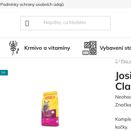
Podmínky ochrany osobních údajů
Blog
Hodnocení obcho
Krmivo a vitamíny
Vybavení st
Domů
/
Pes 
Jos
TIP
Cla
Průměr
Neoho
hodnoc
Značka
produk
Komple
je
kočky.
0,0