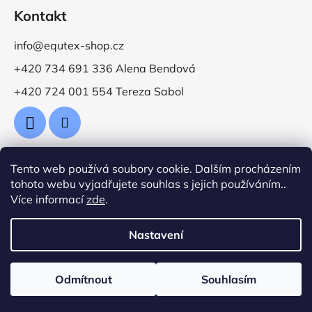
Kontakt
info@equtex-shop.cz
+420 734 691 336 Alena Bendová
+420 724 001 554 Tereza Sabol
Tento web používá soubory cookie. Dalším procházením
Přijímáme online platby
tohoto webu vyjadřujete souhlas s jejich používáním..
Více informací
zde
.
Nastavení
Vytvořil Shoptet
Odmítnout
Souhlasím
Copyright 2026
Jezdecké potřeby EquTex
. Všechna
práva vyhrazena.
Upravit nastavení cookies