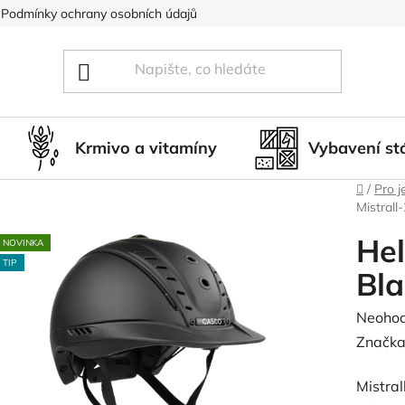
Podmínky ochrany osobních údajů
Blog
Hodnocení obcho
Krmivo a vitamíny
Vybavení st
Domů
/
Pro j
Mistrall
Hel
NOVINKA
TIP
Bla
Průměr
Neoho
hodnoc
Značka
produk
Mistral
je