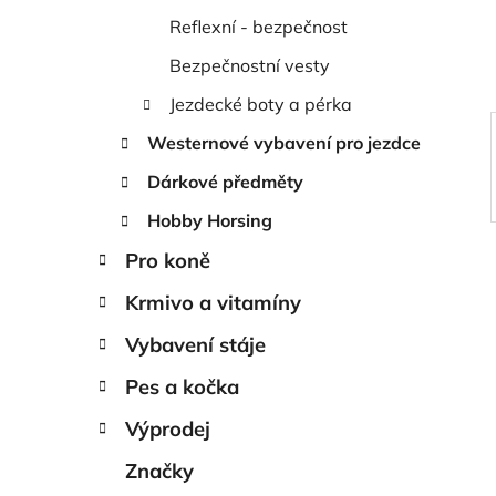
í
Reflexní - bezpečnost
p
a
Bezpečnostní vesty
n
Jezdecké boty a pérka
e
Westernové vybavení pro jezdce
l
Dárkové předměty
Hobby Horsing
Pro koně
Krmivo a vitamíny
Vybavení stáje
Pes a kočka
Výprodej
Značky