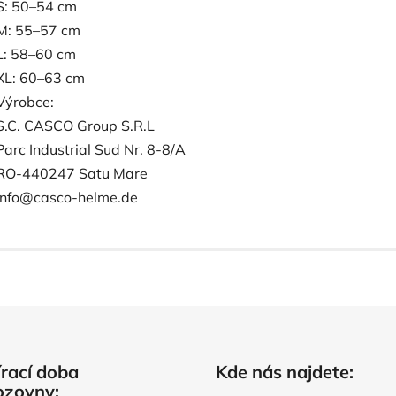
S: 50–54 cm
M: 55–57 cm
L: 58–60 cm
XL: 60–63 cm
Výrobce:
S.C. CASCO Group S.R.L
Parc Industrial Sud Nr. 8-8/A
RO-440247 Satu Mare
info@casco-helme.de
rací doba
Kde nás najdete:
ozovny: