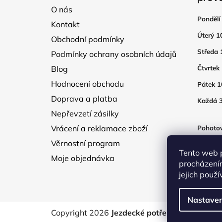
a
O nás
t
Pondělí
Kontakt
í
Úterý 1
Obchodní podmínky
Středa 
Podmínky ochrany osobních údajů
Blog
Čtvrtek
Hodnocení obchodu
Pátek 1
Doprava a platba
Každá 3
Nepřevzetí zásilky
Vrácení a reklamace zboží
Pohotov
otevřen
Věrnostní program
250Kč
Tento web 
Moje objednávka
procházení
jejich použ
Nastaven
Copyright 2026
Jezdecké potřeby EquTex
. V