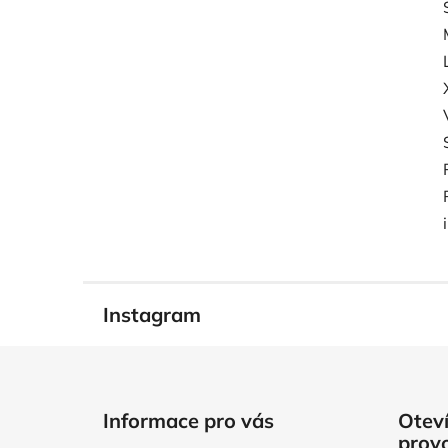
Instagram
Z
á
Informace pro vás
Oteví
p
prov