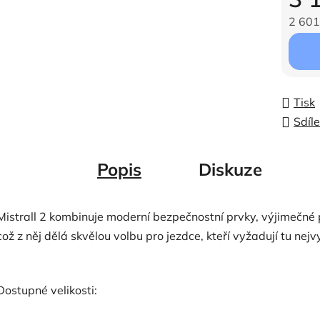
2 601
Měrná c
Tisk
Sdíle
Popis
Diskuze
Mistrall 2 kombinuje moderní bezpečnostní prvky, výjimečné 
což z něj dělá skvělou volbu pro jezdce, kteří vyžadují tu nejvy
Dostupné velikosti: