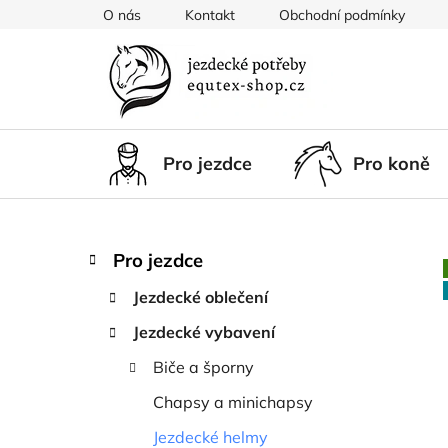
Přejít
O nás
Kontakt
Obchodní podmínky
na
obsah
Pro jezdce
Pro koně
P
K
Přeskočit
Pro jezdce
a
kategorie
o
t
Jezdecké oblečení
s
e
t
Jezdecké vybavení
g
r
o
Biče a šporny
a
r
i
n
Chapsy a minichapsy
e
n
Jezdecké helmy