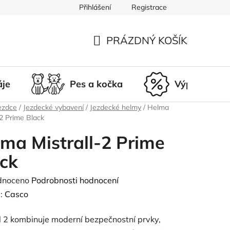
Přihlášení
Registrace
du
Doprava a platba
Nepřevzetí zásilky
Vrácení a r
PRÁZDNÝ KOŠÍK
NÁKUPNÍ
KOŠÍK
áje
Pes a kočka
Výprodej
ezdce
/
Jezdecké vybavení
/
Jezdecké helmy
/
Helma
-2 Prime Black
ma Mistrall-2 Prime
ck
né
dnoceno
Podrobnosti hodnocení
ení
:
Casco
tu
l 2 kombinuje moderní bezpečnostní prvky,