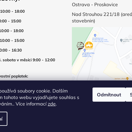
Ostrava - Proskovice
 10:00 - 18:00
Nad Strouhou 221/18 (areá
stavebnin)
0:00 - 15:00
10:00 - 18:00
 10:00 - 15:00
0:00 - 16:30
. sobota v měsíci 9:00 - 12:00
ostní poplatek:
í prodejny mimo otevírací dobu
používá soubory cookie. Dalším
Odmítnout
m tohoto webu vyjadřujete souhlas s
íváním.. Více informací
zde
.
í
šechna práva vyhrazena.
Upravit nastavení cookies