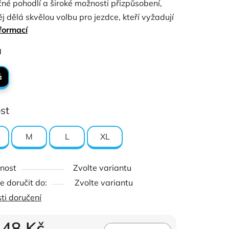
né pohodlí a široké možnosti přizpůsobení,
ěj dělá skvělou volbu pro jezdce, kteří vyžadují
formací
yšší kvalitu.
ček.
a
á
st
M
L
XL
nost
Zvolte variantu
 doručit do:
Zvolte variantu
ti doručení
148 Kč