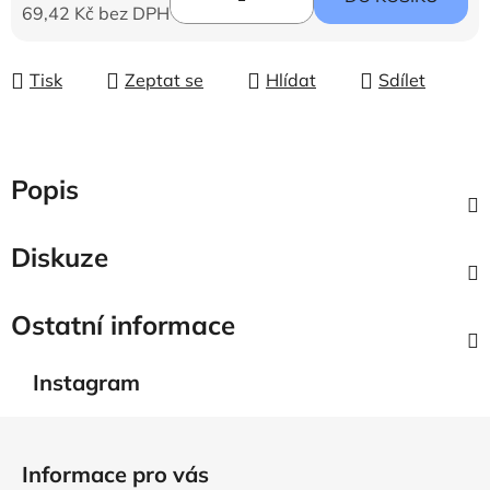
69,42 Kč bez DPH
Měrná cena:
Tisk
Zeptat se
Hlídat
Sdílet
Popis
Diskuze
Ostatní informace
Instagram
Z
á
Informace pro vás
p