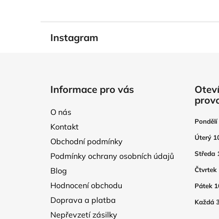
Instagram
Z
á
Informace pro vás
Oteví
p
prov
a
O nás
t
Pondělí
Kontakt
í
Úterý 1
Obchodní podmínky
Středa 
Podmínky ochrany osobních údajů
Blog
Čtvrtek
Hodnocení obchodu
Pátek 1
Doprava a platba
Každá 3
Nepřevzetí zásilky