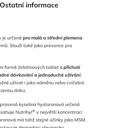
Ostatní informace
 je určená
pro malá a střední plemena
mů. Slouží také jako prevence pro
ní formě želatinových tablet
s příchutí
dné dávkování a jednoduché užívání
.
ožné užívat i jako odměnu nebo cvičební
ezenou dobu.
upravená kyselina hyaluronová určená
®
sahuje Nutrihyl
v největší koncentraci
ronová má totiž stejné účinky jako MSM,
 zastavuje degradaci chrupavky.