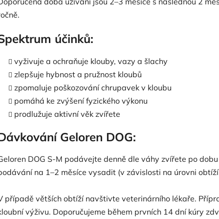
Doporučená doba užívání jsou 2–3 měsíce s následnou 2 měsí
ročně.
Spektrum účinků:
vyživuje a ochraňuje klouby, vazy a šlachy
zlepšuje hybnost a pružnost kloubů
zpomaluje poškozování chrupavek v kloubu
pomáhá ke zvýšení fyzického výkonu
prodlužuje aktivní věk zvířete
Dávkování Geloren DOG:
Geloren DOG S-M podávejte denně dle váhy zvířete po dobu
podávání na 1–2 měsíce vysadit (v závislosti na úrovni obtíž
V případě větších obtíží navštivte veterinárního lékaře. Pří
kloubní výživu. Doporučujeme během prvních 14 dní kúry zd