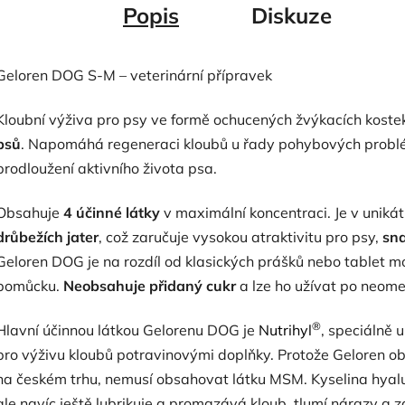
Popis
Diskuze
Geloren DOG S-M – veterinární přípravek
Kloubní výživa pro psy ve formě ochucených žvýkacích kostek
psů
. Napomáhá regeneraci kloubů u řady pohybových problé
prodloužení aktivního života psa.
Obsahuje
4 účinné látky
v maximální koncentraci. Je v unikát
drůbežích jater
, což zaručuje vysokou atraktivitu pro psy,
sna
Geloren DOG je na rozdíl od klasických prášků nebo tablet m
pomůcku.
Neobsahuje přidaný cukr
a lze ho užívat po neom
®
Hlavní účinnou látkou Gelorenu DOG je
Nutrihyl
, speciálně 
pro výživu kloubů potravinovými doplňky. Protože Geloren ob
na českém trhu, nemusí obsahovat látku MSM. Kyselina hyalu
ale navíc ještě lubrikuje a promazává kloub, tlumí nárazy a