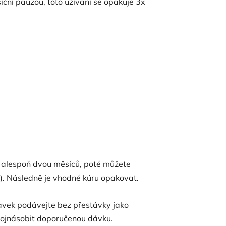
ční pauzou, toto užívání se opakuje 3x
 alespoň dvou měsíců, poté můžete
í). Následně je vhodné kúru opakovat.
pravek podávejte bez přestávky jako
vojnásobit doporučenou dávku.