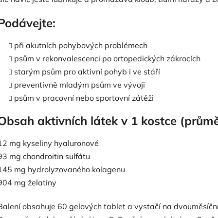
Podávejte:
při akutních pohybových problémech
psům v rekonvalescenci po ortopedických zákrocích
starým psům pro aktivní pohyb i ve stáří
preventivně mladým psům ve vývoji
psům v pracovní nebo sportovní zátěži
Obsah aktivních látek v 1 kostce (průmě
12 mg kyseliny hyaluronové
93 mg chondroitin sulfátu
145 mg hydrolyzovaného kolagenu
904 mg želatiny
Balení obsahuje 60 gelových tablet a vystačí na dvouměsíční