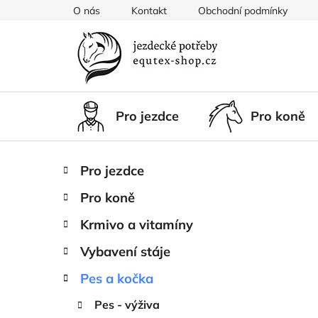
Přejít
O nás
Kontakt
Obchodní podmínky
na
obsah
Pro jezdce
Pro koně
P
K
Přeskočit
Pro jezdce
a
kategorie
o
t
Pro koně
s
e
t
g
Krmivo a vitamíny
r
o
Vybavení stáje
a
r
i
n
Pes a kočka
e
n
Pes - výživa
í