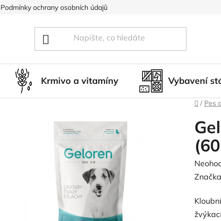
Podmínky ochrany osobních údajů
Blog
Hodnocení obcho
Krmivo a vitamíny
Vybavení st
Domů
/
Pes 
Ge
(60
Průměr
Neoho
hodnoc
Značka
produk
Kloubn
je
žvýkac
0,0