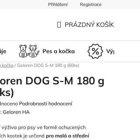
Přihlášení
Registrace
du
Doprava a platba
Nepřevzetí zásilky
Vrácení a r
PRÁZDNÝ KOŠÍK
NÁKUPNÍ
KOŠÍK
áje
Pes a kočka
Výprodej
a kočka
/
Geloren DOG S-M 180 g (60ks)
loren DOG S-M 180 g
ks)
né
dnoceno
Podrobnosti hodnocení
ení
:
Geloren HA
tu
í výživa pro psy ve formě ochucených
ích kostek je určená
pro malá a střední