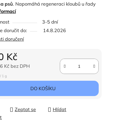
a psů
. Napomáhá regeneraci kloubů u řady
formací
vých problémů. Slouží také jako prevence pro
žení aktivního života psa.
ček.
nost
3-5 dní
 doručit do:
14.8.2026
ti doručení
0 Kč
6 Kč bez DPH
ena:
/ 1 g
DO KOŠÍKU
Zeptat se
Hlídat
t