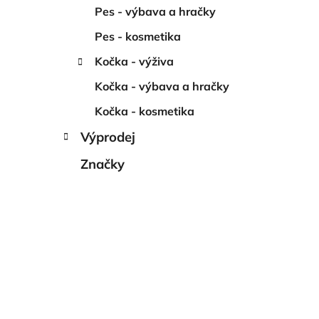
p
Pes - výbava a hračky
a
Pes - kosmetika
n
Kočka - výživa
e
l
Kočka - výbava a hračky
Kočka - kosmetika
Výprodej
Značky