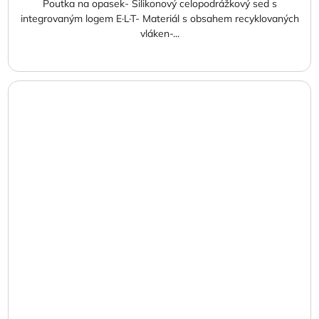
Poutka na opasek- Silikonový celopodrážkový sed s
integrovaným logem E·L·T- Materiál s obsahem recyklovaných
vláken-...