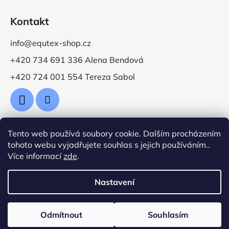
Kontakt
info@equtex-shop.cz
+420 734 691 336 Alena Bendová
+420 724 001 554 Tereza Sabol
Tento web používá soubory cookie. Dalším procházením
Přijímáme online platby
tohoto webu vyjadřujete souhlas s jejich používáním..
Více informací
zde
.
Nastavení
Vytvořil Shoptet
Odmítnout
Souhlasím
Copyright 2026
Jezdecké potřeby EquTex
. Všechna
práva vyhrazena.
Upravit nastavení cookies