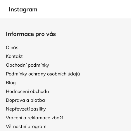
Instagram
Z
á
Informace pro vás
p
a
O nás
t
Kontakt
í
Obchodní podmínky
Podmínky ochrany osobních údajů
Blog
Hodnocení obchodu
Doprava a platba
Nepřevzetí zásilky
Vrácení a reklamace zboží
Věrnostní program