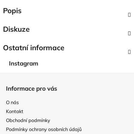
Popis
Diskuze
Ostatní informace
Instagram
Z
á
Informace pro vás
p
a
O nás
t
Kontakt
í
Obchodní podmínky
Podmínky ochrany osobních údajů