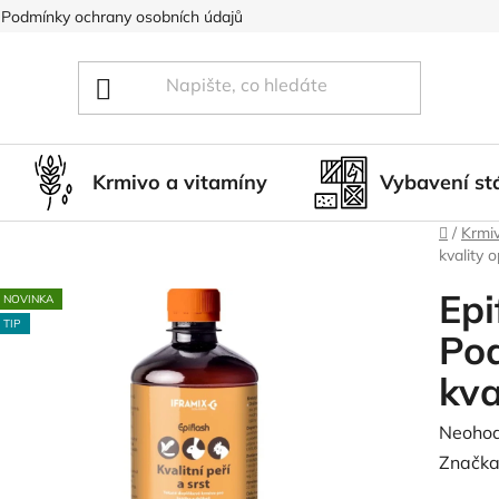
Podmínky ochrany osobních údajů
Blog
Hodnocení obcho
Krmivo a vitamíny
Vybavení st
Domů
/
Krmiv
kvality o
Epi
NOVINKA
TIP
Pod
kva
Průměr
Neoho
hodnoc
Značka
produk