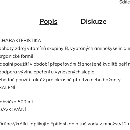
Sdíle
Popis
Diskuze
CHARAKTERISTIKA
bohatý zdroj vitamínů skupiny B, vybraných aminokyselin a 
organické formě
ideální použití v období přepeřování či zhoršené kvalitě peří 
podpora vývinu opeření u vynesených slepic
vhodné použití taktéž pro okrasné ptactvo nebo bažanty
BALENÍ
lahvička 500 ml
DÁVKOVÁNÍ
Drůbež/králíci: aplikujte Epiflash do pitné vody v množství 2 