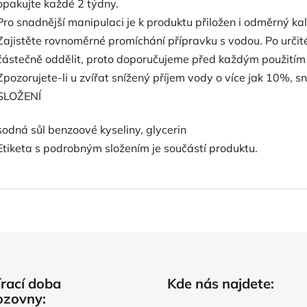
opakujte každé 2 týdny.
Pro snadnější manipulaci je k produktu přiložen i odměrný kal
Zajistěte rovnoměrné promíchání přípravku s vodou. Po určit
částečně oddělit, proto doporučujeme před každým použitím 
Zpozorujete-li u zvířat snížený příjem vody o více jak 10%, s
SLOŽENÍ
sodná sůl benzoové kyseliny, glycerin
Etiketa s podrobným složením je součástí produktu.
rací doba
Kde nás najdete:
ozovny: