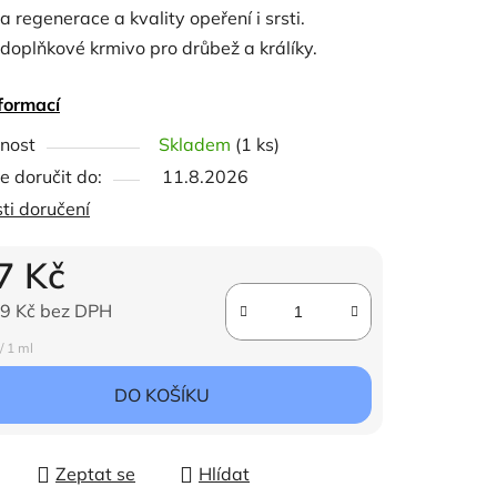
 regenerace a kvality opeření i srsti.
doplňkové krmivo pro drůbež a králíky.
formací
ček.
nost
Skladem
(1 ks)
 doručit do:
11.8.2026
ti doručení
7 Kč
9 Kč bez DPH
ena:
/ 1 ml
DO KOŠÍKU
Zeptat se
Hlídat