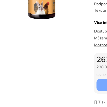
Podpora
je
Tekuté 
0,0
z
Více in
5
hvězdi
Dostup
Můžeme
Možnos
26
238,3
Měrná c
0,53 Kč 
Tisk