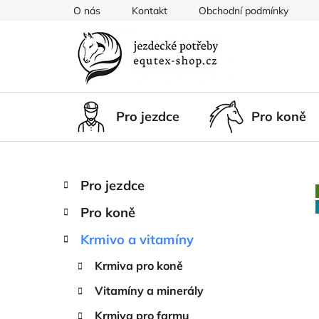
Přejít
O nás
Kontakt
Obchodní podmínky
na
obsah
Pro jezdce
Pro koně
P
K
Přeskočit
Pro jezdce
a
kategorie
o
t
Pro koně
s
e
t
g
Krmivo a vitamíny
r
o
Krmiva pro koně
a
r
i
n
Vitamíny a minerály
e
n
Krmiva pro farmu