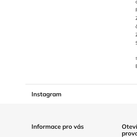
Instagram
Z
á
Informace pro vás
Oteví
p
prov