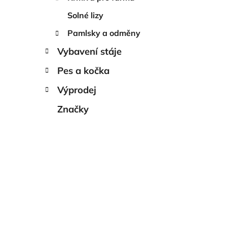
í
Solné lizy
p
a
Pamlsky a odměny
n
Vybavení stáje
e
l
Pes a kočka
Výprodej
Značky