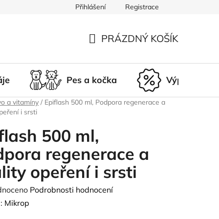
Přihlášení
Registrace
du
Doprava a platba
Nepřevzetí zásilky
Vrácení a r
PRÁZDNÝ KOŠÍK
NÁKUPNÍ
KOŠÍK
áje
Pes a kočka
Výprodej
o a vitamíny
/
Epiflash 500 ml, Podpora regenerace a
peření i srsti
flash 500 ml,
pora regenerace a
lity opeření i srsti
né
dnoceno
Podrobnosti hodnocení
ení
:
Mikrop
tu