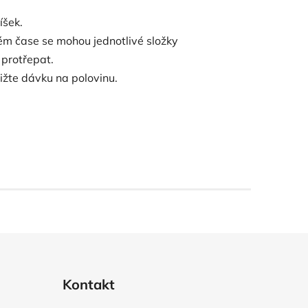
íšek.
ém čase se mohou jednotlivé složky
protřepat.
nižte dávku na polovinu.
Kontakt