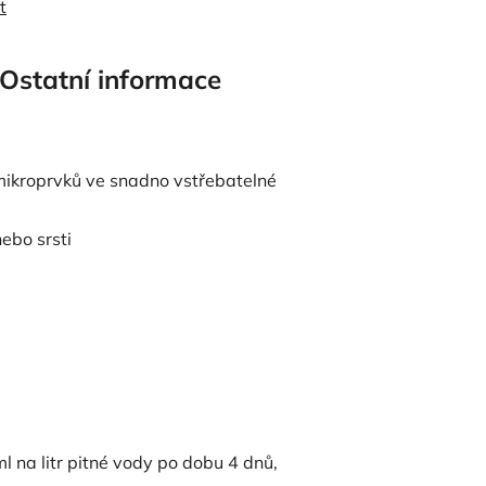
t
Ostatní informace
mikroprvků ve snadno vstřebatelné
nebo srsti
ml na litr pitné vody po dobu 4 dnů,