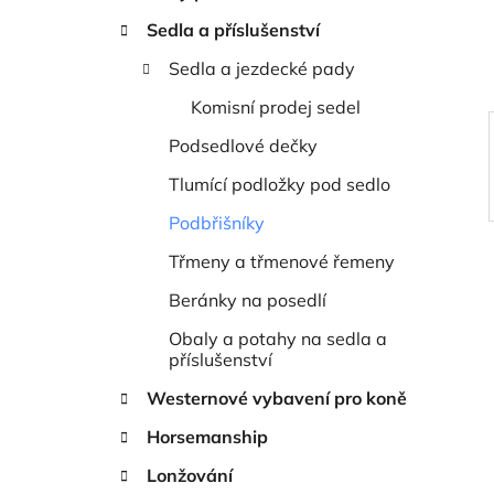
í
Sedla a příslušenství
p
a
Sedla a jezdecké pady
n
Komisní prodej sedel
e
Podsedlové dečky
l
Tlumící podložky pod sedlo
Podbřišníky
Třmeny a třmenové řemeny
Beránky na posedlí
Obaly a potahy na sedla a
příslušenství
Westernové vybavení pro koně
Horsemanship
Lonžování