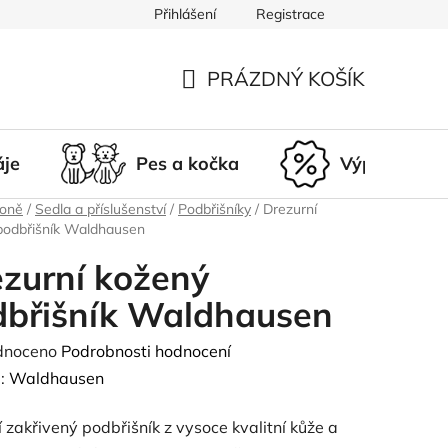
Přihlášení
Registrace
du
Doprava a platba
Nepřevzetí zásilky
Vrácení a r
PRÁZDNÝ KOŠÍK
NÁKUPNÍ
KOŠÍK
áje
Pes a kočka
Výprodej
koně
/
Sedla a příslušenství
/
Podbřišníky
/
Drezurní
podbřišník Waldhausen
zurní kožený
dbřišník Waldhausen
né
dnoceno
Podrobnosti hodnocení
ení
:
Waldhausen
tu
í zakřivený podbřišník z vysoce kvalitní kůže a