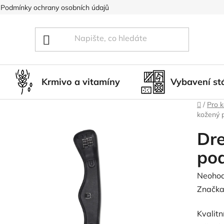
Podmínky ochrany osobních údajů
Blog
Hodnocení obcho
Krmivo a vitamíny
Vybavení st
Domů
/
Pro 
kožený 
Dre
po
Průměr
Neoho
hodnoc
Značka
produk
Kvalitn
je