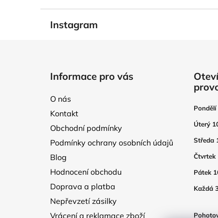
Instagram
Z
á
Informace pro vás
Oteví
p
prov
a
O nás
t
Pondělí
Kontakt
í
Úterý 1
Obchodní podmínky
Středa 
Podmínky ochrany osobních údajů
Blog
Čtvrtek
Hodnocení obchodu
Pátek 1
Doprava a platba
Každá 3
Nepřevzetí zásilky
Vrácení a reklamace zboží
Pohotov