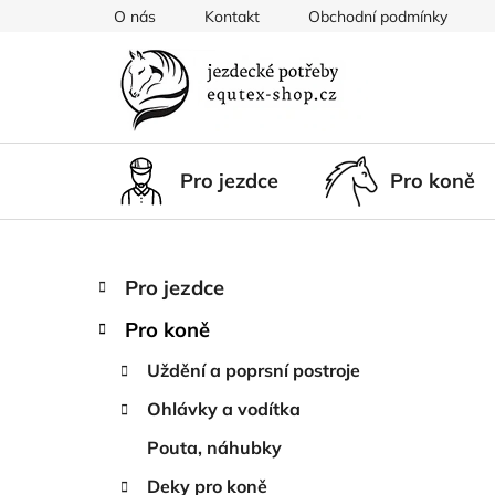
Přejít
O nás
Kontakt
Obchodní podmínky
na
obsah
Pro jezdce
Pro koně
P
K
Přeskočit
Pro jezdce
a
kategorie
o
t
Pro koně
s
e
t
g
Uždění a poprsní postroje
r
o
Ohlávky a vodítka
a
r
i
n
Pouta, náhubky
e
n
Deky pro koně