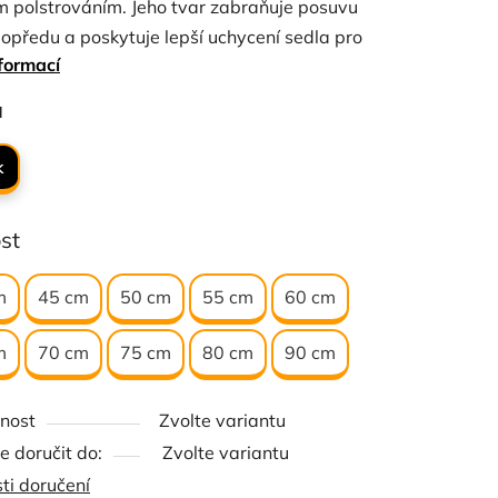
 polstrováním. Jeho tvar zabraňuje posuvu
opředu a poskytuje lepší uchycení sedla pro
formací
í koně. Je vybaven D kroužkem a přezkami z
é oceli. Elastické zakončení na obou stranách.
ček.
a
k
st
m
45 cm
50 cm
55 cm
60 cm
m
70 cm
75 cm
80 cm
90 cm
nost
Zvolte variantu
 doručit do:
Zvolte variantu
ti doručení