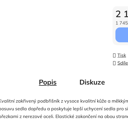
2 
1 745
Měrná c
Tisk
Sdíle
Popis
Diskuze
Kvalitní zakřivený podbřišník z vysoce kvalitní kůže a měkký
posuvu sedla dopředu a poskytuje lepší uchycení sedla pro s
přezkami z nerezové oceli. Elastické zakončení na obou stran