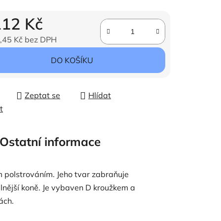
112 Kč
,45 Kč bez DPH
ena:
DO KOŠÍKU
Zeptat se
Hlídat
t
Ostatní informace
m polstrováním. Jeho tvar zabraňuje
ilnější koně. Je vybaven D kroužkem a
ách.