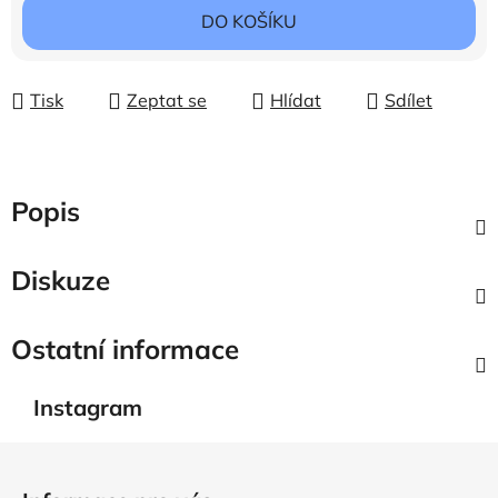
Měrná cena:
DO KOŠÍKU
Tisk
Zeptat se
Hlídat
Sdílet
Popis
Diskuze
Ostatní informace
Instagram
Z
á