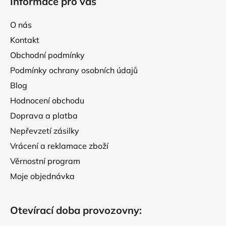
Informace pro vás
p
a
O nás
t
Kontakt
í
Obchodní podmínky
Podmínky ochrany osobních údajů
Blog
Hodnocení obchodu
Doprava a platba
Nepřevzetí zásilky
Vrácení a reklamace zboží
Věrnostní program
Moje objednávka
Otevírací doba provozovny: