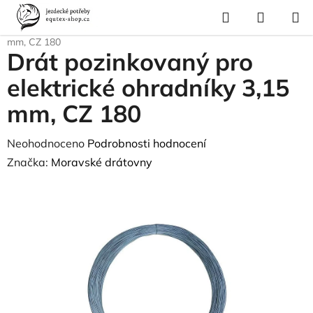
Přejít
Hledat
NÁKUP
na
Domů
/
Vybavení stáje
/
Drát pozinkovaný pro elektrické ohradníky 3,15
KOŠÍK
obsah
mm, CZ 180
Drát pozinkovaný pro
elektrické ohradníky 3,15
mm, CZ 180
Průměrné
Neohodnoceno
Podrobnosti hodnocení
hodnocení
Značka:
Moravské drátovny
produktu
je
0,0
z
5
hvězdiček.