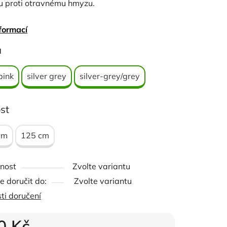
u proti otravnému hmyzu.
ál: 100% Polyester
formací
ček.
a
pink
silver grey
silver-grey/grey
st
cm
125 cm
nost
Zvolte variantu
 doručit do:
Zvolte variantu
ti doručení
0 Kč