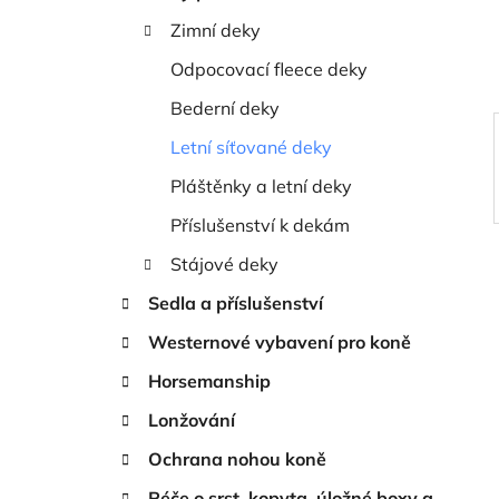
í
Zimní deky
p
a
Odpocovací fleece deky
n
Bederní deky
e
Letní síťované deky
l
Pláštěnky a letní deky
Příslušenství k dekám
Stájové deky
Sedla a příslušenství
Westernové vybavení pro koně
Horsemanship
Lonžování
Ochrana nohou koně
Péče o srst, kopyta, úložné boxy a