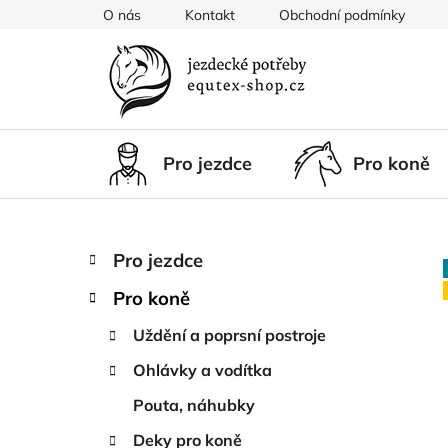
Přejít
O nás
Kontakt
Obchodní podmínky
na
obsah
Pro jezdce
Pro koně
P
K
Přeskočit
Pro jezdce
a
kategorie
o
t
Pro koně
s
e
t
g
Uždění a poprsní postroje
r
o
Ohlávky a vodítka
a
r
i
n
Pouta, náhubky
e
n
Deky pro koně