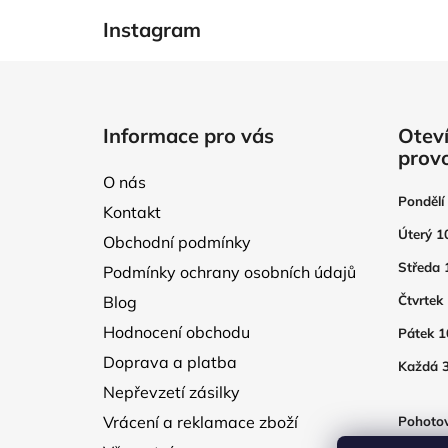
Instagram
Z
á
Informace pro vás
Oteví
p
prov
a
O nás
t
Pondělí
Kontakt
í
Úterý 1
Obchodní podmínky
Středa 
Podmínky ochrany osobních údajů
Blog
Čtvrtek
Hodnocení obchodu
Pátek 1
Doprava a platba
Každá 3
Nepřevzetí zásilky
Vrácení a reklamace zboží
Pohotov
otevřen