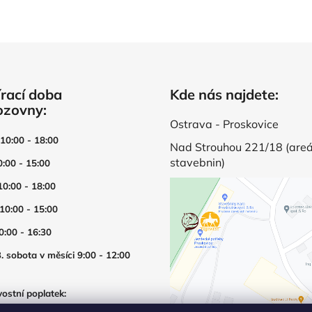
rací doba
Kde nás najdete:
ozovny:
Ostrava - Proskovice
 10:00 - 18:00
Nad Strouhou 221/18 (areá
stavebnin)
0:00 - 15:00
10:00 - 18:00
 10:00 - 15:00
0:00 - 16:30
. sobota v měsíci 9:00 - 12:00
ostní poplatek:
í prodejny mimo otevírací dobu