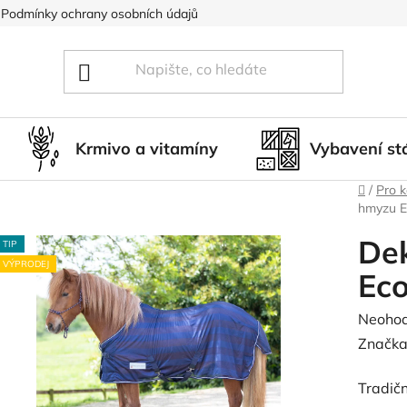
Podmínky ochrany osobních údajů
Blog
Hodnocení obcho
Krmivo a vitamíny
Vybavení st
Domů
/
Pro 
hmyzu E
Dek
TIP
VÝPRODEJ
Ec
Průměr
Neoho
hodnoc
Značka
produk
Tradičn
je