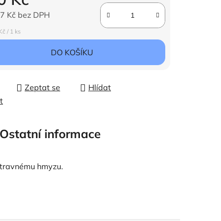
7 Kč bez DPH
ena:
č / 1 ks
DO KOŠÍKU
Zeptat se
Hlídat
t
Ostatní informace
i otravnému hmyzu.