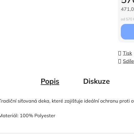
471,0
Měrná c
od 570 K
Tisk
Sdíle
Popis
Diskuze
Tradiční síťovaná deka, které zajišťuje ideální ochranu prot
Materiál: 100% Polyester