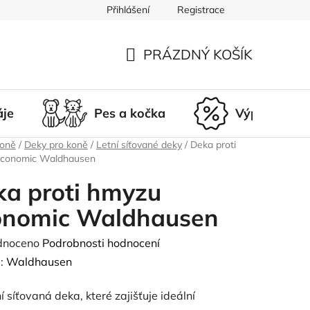
Přihlášení
Registrace
du
Doprava a platba
Nepřevzetí zásilky
Vrácení a r
PRÁZDNÝ KOŠÍK
NÁKUPNÍ
KOŠÍK
áje
Pes a kočka
Výprodej
koně
/
Deky pro koně
/
Letní síťované deky
/
Deka proti
conomic Waldhausen
a proti hmyzu
onomic Waldhausen
né
dnoceno
Podrobnosti hodnocení
ení
:
Waldhausen
tu
í síťovaná deka, které zajišťuje ideální