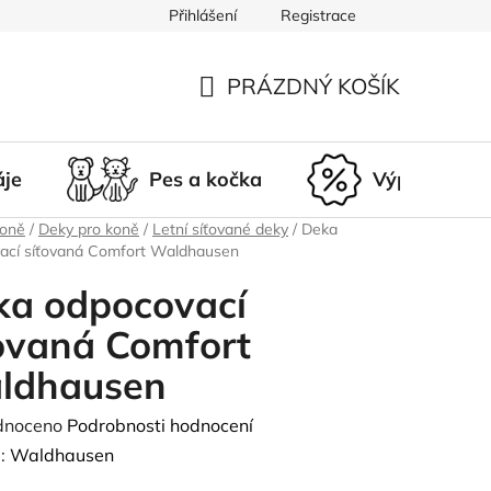
Přihlášení
Registrace
du
Doprava a platba
Nepřevzetí zásilky
Vrácení a r
PRÁZDNÝ KOŠÍK
NÁKUPNÍ
KOŠÍK
áje
Pes a kočka
Výprodej
koně
/
Deky pro koně
/
Letní síťované deky
/
Deka
ací síťovaná Comfort Waldhausen
ka odpocovací
ovaná Comfort
ldhausen
né
dnoceno
Podrobnosti hodnocení
ení
:
Waldhausen
tu