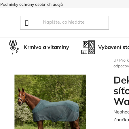
Podmínky ochrany osobních údajů
Blog
Hodnocení obcho
Krmivo a vitamíny
Vybavení st
Domů
/
Pro 
odpocov
De
síť
Wa
Průměr
Neoho
hodnoc
Značka
produk