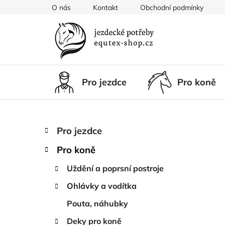
Přejít
O nás
Kontakt
Obchodní podmínky
na
obsah
Pro jezdce
Pro koně
P
K
Přeskočit
Pro jezdce
a
kategorie
o
t
Pro koně
s
e
t
g
Uždění a poprsní postroje
r
o
Ohlávky a vodítka
a
r
i
n
Pouta, náhubky
e
n
Deky pro koně