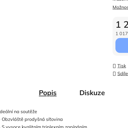
Možnos
1 
1 017
Měrná c
Tisk
Sdíle
Popis
Diskuze
Ideální na soutěže
- Obzvláště prodyšná síťovina
- S vysoce kvalitním triplexním zapínáním