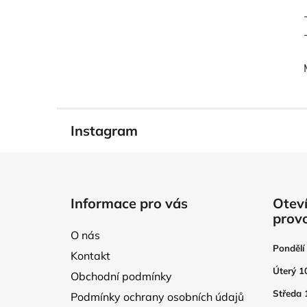
Instagram
Z
á
Informace pro vás
Oteví
p
prov
a
O nás
t
Pondělí
Kontakt
í
Úterý 1
Obchodní podmínky
Středa 
Podmínky ochrany osobních údajů