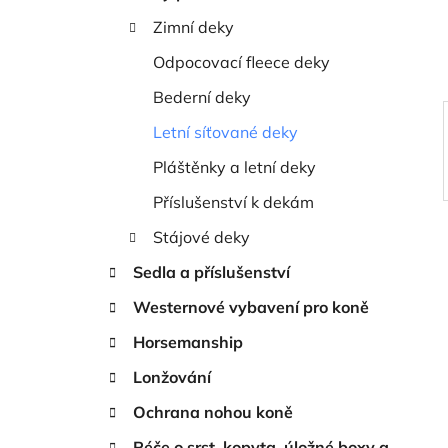
í
Zimní deky
p
a
Odpocovací fleece deky
n
Bederní deky
e
Letní síťované deky
l
Pláštěnky a letní deky
Příslušenství k dekám
Stájové deky
Sedla a příslušenství
Westernové vybavení pro koně
Horsemanship
Lonžování
Ochrana nohou koně
Péče o srst, kopyta, úložné boxy a