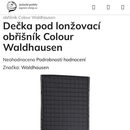
Přejít
Hledat
NÁKUP
na
Domů
/
Pro koně
/
Lonžování
/
Obřišníky a madla
/
Dečka pod lonžovací
KOŠÍK
obsah
obřišník Colour Waldhausen
Dečka pod lonžovací
obřišník Colour
Waldhausen
Průměrné
Neohodnoceno
Podrobnosti hodnocení
hodnocení
Značka:
Waldhausen
produktu
je
0,0
z
5
hvězdiček.