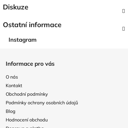
Diskuze
Ostatní informace
Instagram
Z
á
Informace pro vás
p
a
O nás
t
Kontakt
í
Obchodní podmínky
Podmínky ochrany osobních údajů
Blog
Hodnocení obchodu