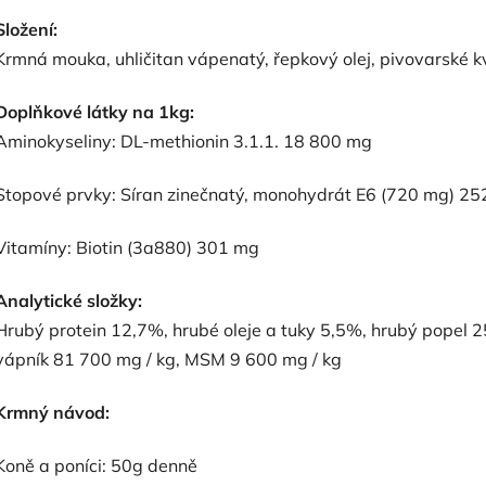
Složení:
Krmná mouka, uhličitan vápenatý, řepkový olej, pivovarské 
Doplňkové látky na 1kg:
Aminokyseliny: DL-methionin 3.1.1. 18 800 mg
Stopové prvky: Síran zinečnatý, monohydrát E6 (720 mg) 2
Vitamíny: Biotin (3a880) 301 mg
Analytické složky:
Hrubý protein 12,7%, hrubé oleje a tuky 5,5%, hrubý popel 
vápník 81 700 mg / kg, MSM 9 600 mg / kg
Krmný návod:
Koně a poníci: 50g denně