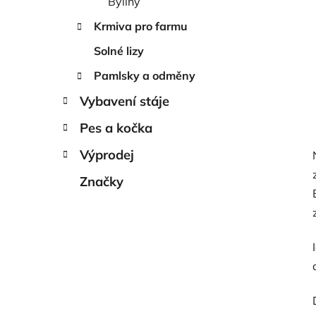
Byliny
Krmiva pro farmu
Solné lizy
Pamlsky a odměny
Vybavení stáje
Pes a kočka
Výprodej
Značky