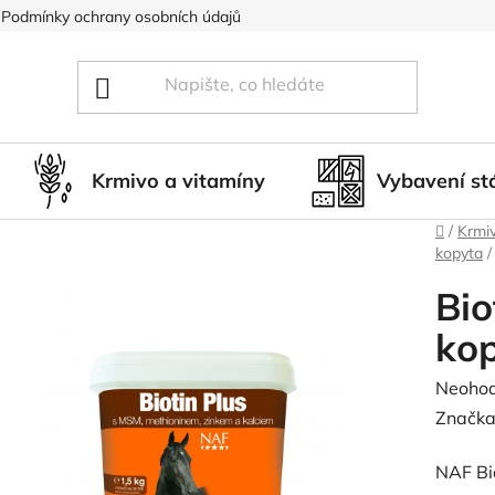
Podmínky ochrany osobních údajů
Blog
Hodnocení obcho
Krmivo a vitamíny
Vybavení st
Domů
/
Krmiv
kopyta
/
Bio
ko
Průměr
Neoho
hodnoc
Značka
produk
NAF Bio
je