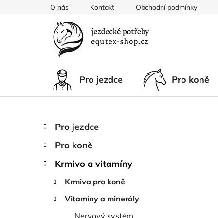
Přejít
O nás
Kontakt
Obchodní podmínky
na
obsah
Pro jezdce
Pro koně
P
K
Přeskočit
Pro jezdce
a
kategorie
o
t
Pro koně
s
e
t
g
Krmivo a vitamíny
r
o
Krmiva pro koně
a
r
i
n
Vitamíny a minerály
e
n
Nervový systém