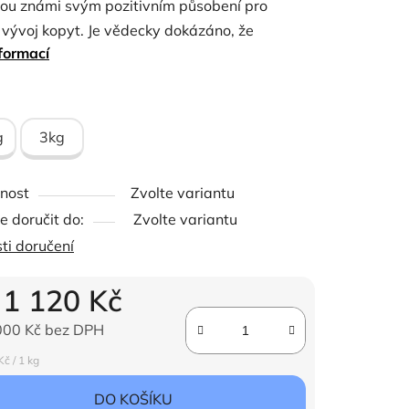
sou známi svým pozitivním působení pro
 vývoj kopyt. Je vědecky dokázáno, že
formací
vý biotin podporuje zdraví kopyt.
 plus pro zdravá kopyta dodává 15 mg biotinu
ček.
 ideální pro každodenní udržování zdravých
g
3kg
nost
Zvolte variantu
 doručit do:
Zvolte variantu
ti doručení
d
1 120 Kč
000 Kč
bez DPH
ena:
č / 1 kg
DO KOŠÍKU