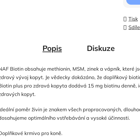
Tisk
Sdíle
Popis
Diskuze
NAF Biotin obsahuje methionin, MSM, zinek a vápník, které j
zdravý vývoj kopyt. Je vědecky dokázáno, že doplňkový bioti
Biotin plus pro zdravá kopyta dodává 15 mg biotinu denně, 
zdravých kopyt.
Ideální poměr živin je znakem všech propracovaných, dlouh
dosahujeme optimálního vstřebávání a vysoké účinnosti.
Doplňkové krmivo pro koně.