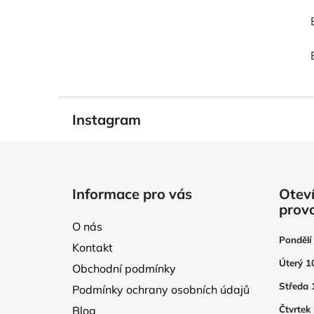
Instagram
Z
á
Informace pro vás
Oteví
p
prov
a
O nás
t
Pondělí
Kontakt
í
Úterý 1
Obchodní podmínky
Středa 
Podmínky ochrany osobních údajů
Blog
Čtvrtek