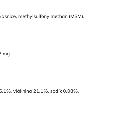
kvasnice, methylsulfonylmethan (MSM).
52 mg
25,1%, vláknina 21,1%, sodík 0,08%,