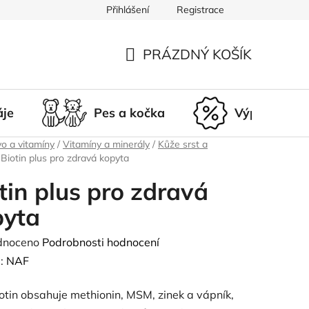
Přihlášení
Registrace
du
Doprava a platba
Nepřevzetí zásilky
Vrácení a r
PRÁZDNÝ KOŠÍK
NÁKUPNÍ
KOŠÍK
áje
Pes a kočka
Výprodej
o a vitamíny
/
Vitamíny a minerály
/
Kůže srst a
Biotin plus pro zdravá kopyta
tin plus pro zdravá
pyta
né
dnoceno
Podrobnosti hodnocení
ení
:
NAF
tu
tin obsahuje methionin, MSM, zinek a vápník,