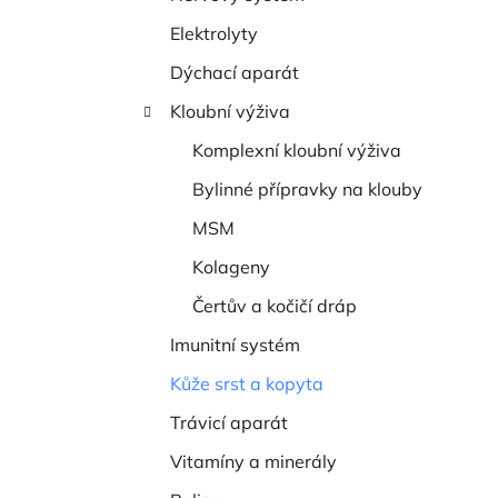
í
Elektrolyty
p
a
Dýchací aparát
n
Kloubní výživa
e
Komplexní kloubní výživa
l
Bylinné přípravky na klouby
MSM
Kolageny
Čertův a kočičí dráp
Imunitní systém
Kůže srst a kopyta
Trávicí aparát
Vitamíny a minerály